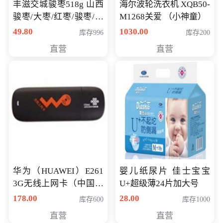
丰滋交城骏枣518g 山西
海尔波轮洗衣机 XQB50-
骏枣/大枣/红枣/骏枣/热
M1268关爱 （小神童）
销千件/
49.80
1030.00
库存996
库存200
直营
直营
华为（HUAWEI）E261
婴儿纸尿片 佳士宝宝
3G无线上网卡（中国联
U+超级薄24片加大号
通）
178.00
28.00
库存600
库存1000
直营
直营