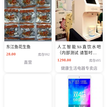
东江鱼花生鱼
人工智能X6直饮水吧
（内部测试 请暂时不要
28.00
库存992
购买）
1298.00
库存495
直营
健康生活电器专卖店