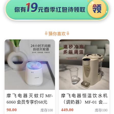
猜你喜欢
摩飞电器灭蚊灯MF-
摩飞电器恒温饮水机
6060 会员专享价68元
（调奶器）MF-01 会员
专享价366元
98.00
449.00
库存100
库存100