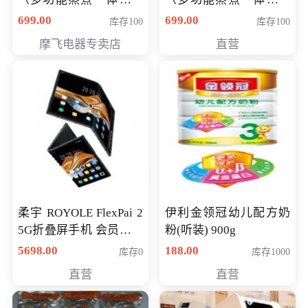
（智能升降养生锅） 会
（智能升降养生锅） 会
699.00
699.00
库存100
库存100
员专享价399元
员专享价399元
摩飞电器专卖店
直营
柔宇 ROYOLE FlexPai 2
伊利金领冠幼儿配方奶
5G折叠屏手机 会员专享
粉(听装) 900g
购买价格 4998元
5698.00
188.00
库存0
库存1000
直营
直营