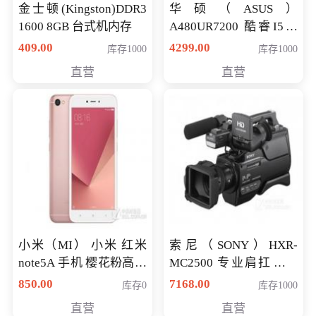
金士顿(Kingston)DDR3
华硕（ASUS）
1600 8GB 台式机内存
A480UR7200 酷睿I5超
薄学生办公游戏独显笔
409.00
4299.00
库存1000
库存1000
记本电脑 金色 I5-7200
直营
直营
NV930-2G独
小米（MI） 小米 红米
索尼（SONY）HXR-
note5A 手机 樱花粉高配
MC2500 专业肩扛式存
版 全网通(3G+32G)
储卡全高清摄录一体机
850.00
7168.00
库存0
库存1000
婚庆 直播 团拜会 专业高
直营
直营
清入门级摄像机