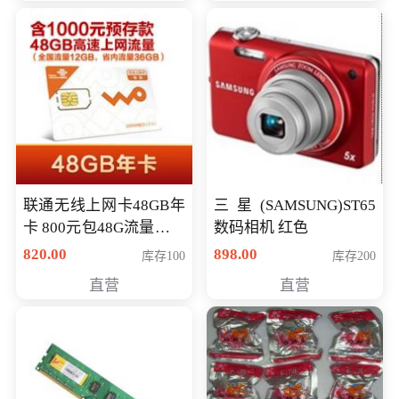
联通无线上网卡48GB年
三星(SAMSUNG)ST65
卡 800元包48G流量，其
数码相机 红色
中全国流量12G，省内
820.00
898.00
库存100
库存200
流量36G，有效期360天
直营
直营