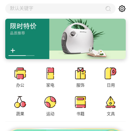
默认关键字
办公
家电
服饰
日用
蔬果
运动
书籍
文具