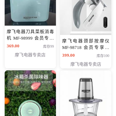
摩飞电器刀具菜板消毒
机 MF-98999 会员专享
摩飞电器颈部按摩仪
价286元
369.00
库存99
MF-98718 会员专享价
299元
摩飞电器专卖店
399.00
库存100
摩飞电器专卖店