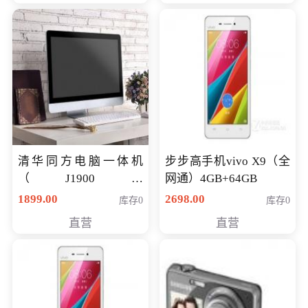
清华同方电脑一体机
步步高手机vivo X9（全
（J1900四
网通）4GB+64GB
核/4G/120G0.8CM厚度
1899.00
2698.00
库存0
库存0
音响/摄像头/WIFI）
直营
直营