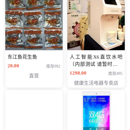
东江鱼花生鱼
人工智能X6直饮水吧
（内部测试 请暂时不要
28.00
库存992
购买）
1298.00
库存495
直营
健康生活电器专卖店