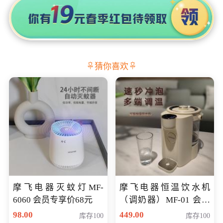
猜你喜欢
摩飞电器灭蚊灯MF-
摩飞电器恒温饮水机
6060 会员专享价68元
（调奶器）MF-01 会员
专享价366元
98.00
449.00
库存100
库存100