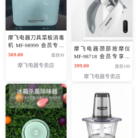
摩飞电器刀具菜板消毒
机 MF-98999 会员专享
摩飞电器颈部按摩仪
价286元
369.00
库存99
MF-98718 会员专享价
299元
摩飞电器专卖店
399.00
库存100
摩飞电器专卖店