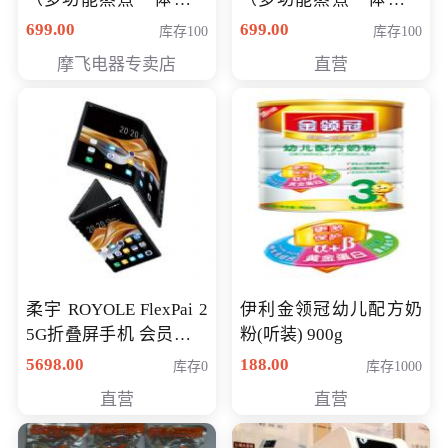
（智能升降养生锅） 会
（智能升降养生锅） 会
699.00
699.00
库存100
库存100
员专享价399元
员专享价399元
摩飞电器专卖店
直营
柔宇 ROYOLE FlexPai 2
伊利金领冠幼儿配方奶
5G折叠屏手机 会员专享
粉(听装) 900g
购买价格 4998元
5698.00
188.00
库存0
库存1000
直营
直营