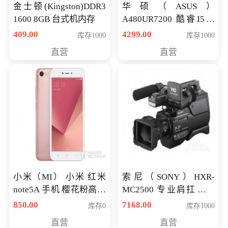
金士顿(Kingston)DDR3
华硕（ASUS）
1600 8GB 台式机内存
A480UR7200 酷睿I5超
薄学生办公游戏独显笔
409.00
4299.00
库存1000
库存1000
记本电脑 金色 I5-7200
直营
直营
NV930-2G独
小米（MI） 小米 红米
索尼（SONY）HXR-
note5A 手机 樱花粉高配
MC2500 专业肩扛式存
版 全网通(3G+32G)
储卡全高清摄录一体机
850.00
7168.00
库存0
库存1000
婚庆 直播 团拜会 专业高
直营
直营
清入门级摄像机