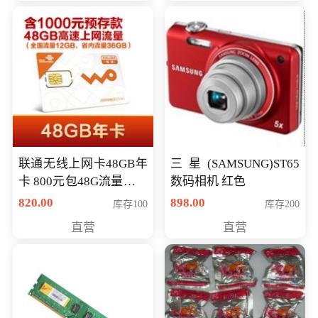
联通无线上网卡48GB年
三星(SAMSUNG)ST65
卡 800元包48G流量，其
数码相机 红色
中全国流量12G，省内
820.00
898.00
库存100
库存200
流量36G，有效期360天
直营
直营