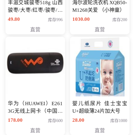
丰滋交城骏枣518g 山西
海尔波轮洗衣机 XQB50-
骏枣/大枣/红枣/骏枣/热
M1268关爱 （小神童）
销千件/
49.80
1030.00
库存996
库存200
直营
直营
华为（HUAWEI）E261
婴儿纸尿片 佳士宝宝
3G无线上网卡（中国联
U+超级薄24片加大号
通）
178.00
28.00
库存600
库存1000
直营
直营