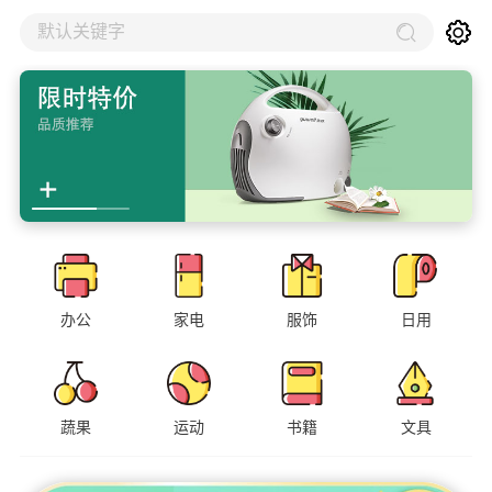
默认关键字
办公
家电
服饰
日用
蔬果
运动
书籍
文具