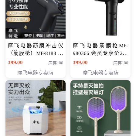
摩飞电器筋膜冲击仪
摩飞电器筋膜枪MF-
（筋膜枪）MF-8188 会
980366 会员专享价299
员专享价268元
元
399.00
399.00
库存100
库存100
摩飞电器专卖店
摩飞电器专卖店