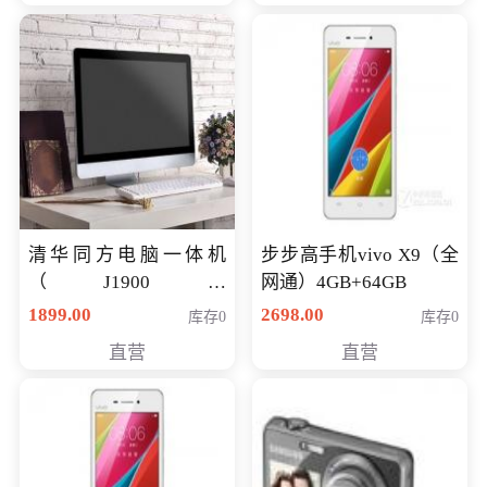
清华同方电脑一体机
步步高手机vivo X9（全
（J1900四
网通）4GB+64GB
核/4G/120G0.8CM厚度
1899.00
2698.00
库存0
库存0
音响/摄像头/WIFI）
直营
直营