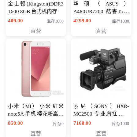
金士顿(Kingston)DDR3
华硕（ASUS）
1600 8GB 台式机内存
A480UR7200 酷睿I5超
薄学生办公游戏独显笔
409.00
4299.00
库存1000
库存1000
记本电脑 金色 I5-7200
直营
直营
NV930-2G独
小米（MI） 小米 红米
索尼（SONY）HXR-
note5A 手机 樱花粉高配
MC2500 专业肩扛式存
版 全网通(3G+32G)
储卡全高清摄录一体机
850.00
7168.00
库存0
库存1000
婚庆 直播 团拜会 专业高
直营
直营
清入门级摄像机