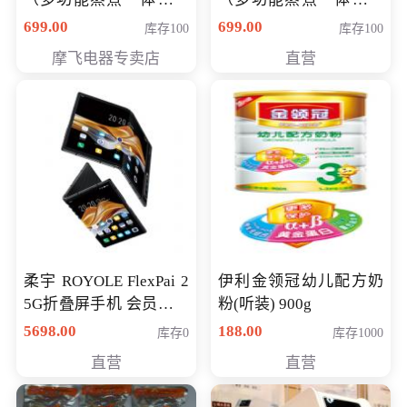
（智能升降养生锅） 会
（智能升降养生锅） 会
699.00
699.00
库存100
库存100
员专享价399元
员专享价399元
摩飞电器专卖店
直营
柔宇 ROYOLE FlexPai 2
伊利金领冠幼儿配方奶
5G折叠屏手机 会员专享
粉(听装) 900g
购买价格 4998元
5698.00
188.00
库存0
库存1000
直营
直营