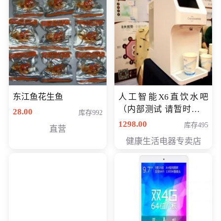
东江鱼花生鱼
人工智能X6直饮水吧
（内部测试 请暂时不要
28.00
库存992
购买）
1298.00
库存495
直营
健康生活电器专卖店