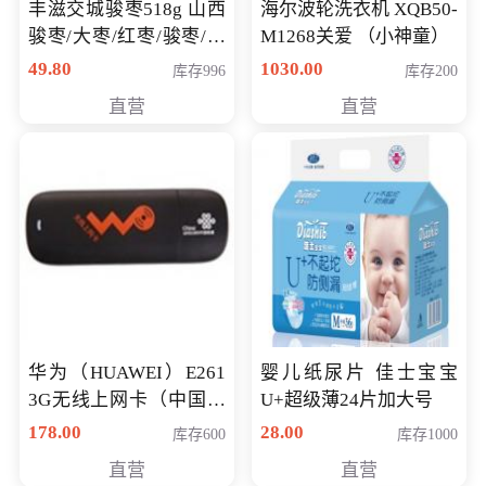
丰滋交城骏枣518g 山西
海尔波轮洗衣机 XQB50-
骏枣/大枣/红枣/骏枣/热
M1268关爱 （小神童）
销千件/
49.80
1030.00
库存996
库存200
直营
直营
华为（HUAWEI）E261
婴儿纸尿片 佳士宝宝
3G无线上网卡（中国联
U+超级薄24片加大号
通）
178.00
28.00
库存600
库存1000
直营
直营