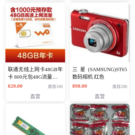
联通无线上网卡48GB年
三星(SAMSUNG)ST65
卡 800元包48G流量，其
数码相机 红色
中全国流量12G，省内
820.00
898.00
库存100
库存200
流量36G，有效期360天
直营
直营