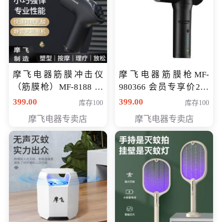
摩飞电器筋膜冲击仪
摩飞电器筋膜枪MF-
（筋膜枪）MF-8188 会
980366 会员专享价299
员专享价268元
元
399.00
399.00
库存100
库存100
摩飞电器专卖店
摩飞电器专卖店