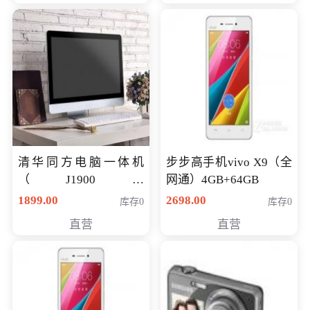
清华同方电脑一体机
步步高手机vivo X9（全
（J1900四
网通）4GB+64GB
核/4G/120G0.8CM厚度
1899.00
2698.00
库存0
库存0
音响/摄像头/WIFI）
直营
直营