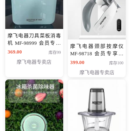
摩飞电器刀具菜板消毒
机 MF-98999 会员专享
摩飞电器颈部按摩仪
价286元
369.00
库存99
MF-98718 会员专享价
299元
摩飞电器专卖店
399.00
库存100
摩飞电器专卖店