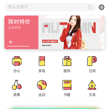
默认关键字
办公
家电
服饰
日用
蔬果
运动
书籍
文具