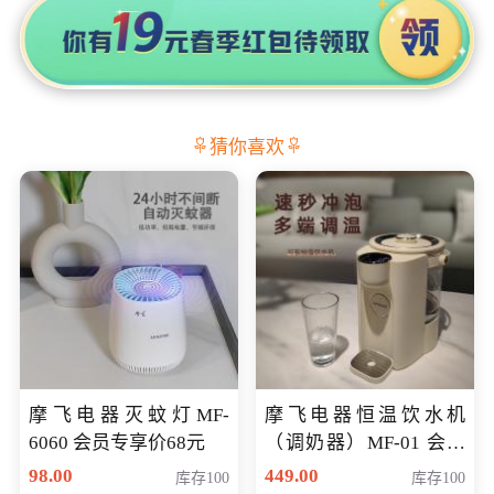
猜你喜欢
摩飞电器灭蚊灯MF-
摩飞电器恒温饮水机
6060 会员专享价68元
（调奶器）MF-01 会员
专享价366元
98.00
449.00
库存100
库存100