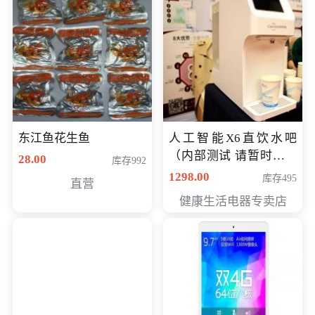
东江鱼花生鱼
人工智能X6直饮水吧
（内部测试 请暂时不要
28.00
库存992
购买）
1298.00
库存495
直营
健康生活电器专卖店