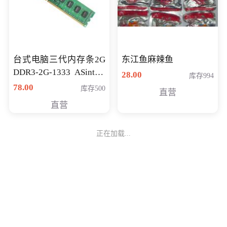
台式电脑三代内存条2G
东江鱼麻辣鱼
DDR3-2G-1333 ASint昱
28.00
库存994
联品牌
78.00
库存500
直营
直营
正在加载...