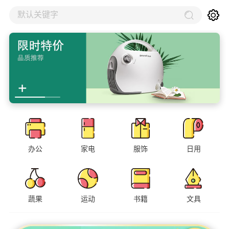
默认关键字
办公
家电
服饰
日用
蔬果
运动
书籍
文具