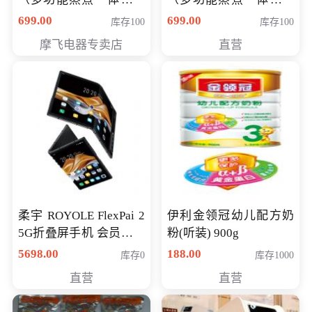
（智能升降养生锅） 会
（智能升降养生锅） 会
699.00
699.00
库存100
库存100
员专享价399元
员专享价399元
摩飞电器专卖店
直营
柔宇 ROYOLE FlexPai 2
伊利金领冠幼儿配方奶
5G折叠屏手机 会员专享
粉(听装) 900g
购买价格 4998元
5698.00
188.00
库存0
库存1000
直营
直营