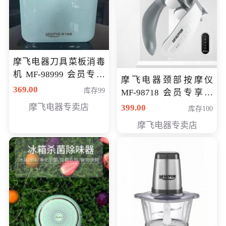
摩飞电器刀具菜板消毒
机 MF-98999 会员专享
摩飞电器颈部按摩仪
价286元
369.00
库存99
MF-98718 会员专享价
299元
摩飞电器专卖店
399.00
库存100
摩飞电器专卖店