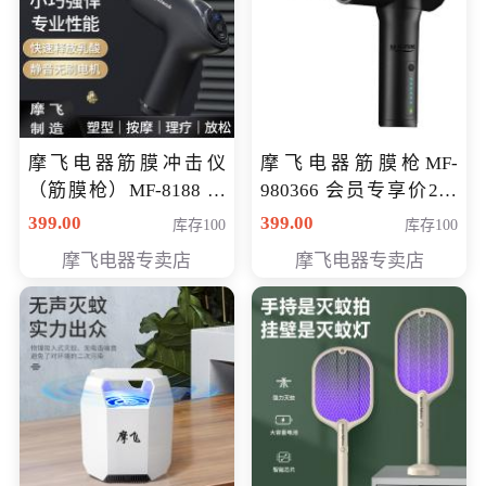
摩飞电器筋膜冲击仪
摩飞电器筋膜枪MF-
（筋膜枪）MF-8188 会
980366 会员专享价299
员专享价268元
元
399.00
399.00
库存100
库存100
摩飞电器专卖店
摩飞电器专卖店