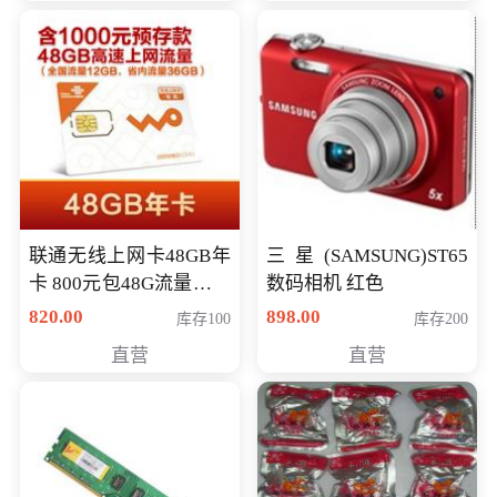
联通无线上网卡48GB年
三星(SAMSUNG)ST65
卡 800元包48G流量，其
数码相机 红色
中全国流量12G，省内
820.00
898.00
库存100
库存200
流量36G，有效期360天
直营
直营