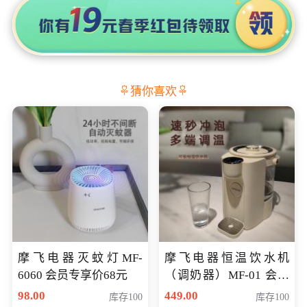
猜你喜欢
摩飞电器灭蚊灯MF-
摩飞电器恒温饮水机
6060 会员专享价68元
（调奶器）MF-01 会员
专享价366元
98.00
449.00
库存100
库存100