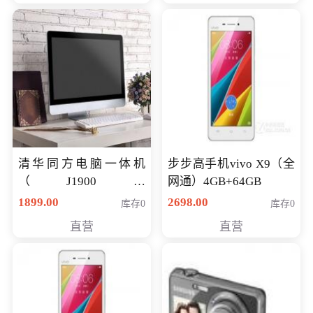
清华同方电脑一体机
步步高手机vivo X9（全
（J1900四
网通）4GB+64GB
核/4G/120G0.8CM厚度
1899.00
2698.00
库存0
库存0
音响/摄像头/WIFI）
直营
直营