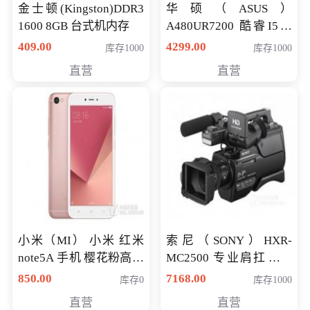
金士顿(Kingston)DDR3
华硕（ASUS）
1600 8GB 台式机内存
A480UR7200 酷睿I5超
薄学生办公游戏独显笔
409.00
4299.00
库存1000
库存1000
记本电脑 金色 I5-7200
直营
直营
NV930-2G独
小米（MI） 小米 红米
索尼（SONY）HXR-
note5A 手机 樱花粉高配
MC2500 专业肩扛式存
版 全网通(3G+32G)
储卡全高清摄录一体机
850.00
7168.00
库存0
库存1000
婚庆 直播 团拜会 专业高
直营
直营
清入门级摄像机