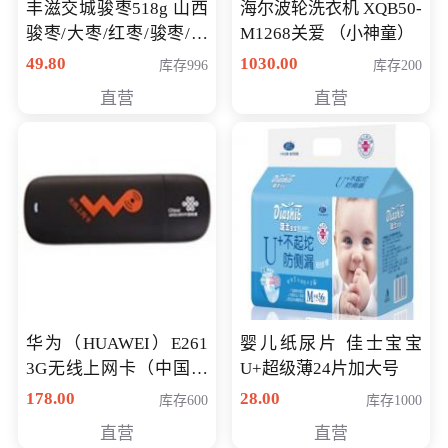
丰滋交城骏枣518g 山西
海尔波轮洗衣机 XQB50-
骏枣/大枣/红枣/骏枣/热
M1268关爱 （小神童）
销千件/
49.80
1030.00
库存996
库存200
直营
直营
华为（HUAWEI）E261
婴儿纸尿片 佳士宝宝
3G无线上网卡（中国联
U+超级薄24片加大号
通）
178.00
28.00
库存600
库存1000
直营
直营