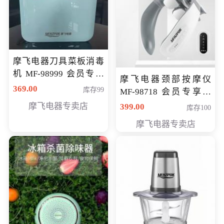
摩飞电器刀具菜板消毒
机 MF-98999 会员专享
摩飞电器颈部按摩仪
价286元
369.00
库存99
MF-98718 会员专享价
299元
摩飞电器专卖店
399.00
库存100
摩飞电器专卖店