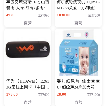
丰滋交城骏枣518g 山西
海尔波轮洗衣机 XQB50-
骏枣/大枣/红枣/骏枣/热
M1268关爱 （小神童）
销千件/
49.80
1030.00
库存996
库存200
直营
直营
华为（HUAWEI）E261
婴儿纸尿片 佳士宝宝
3G无线上网卡（中国联
U+超级薄24片加大号
通）
178.00
28.00
库存600
库存1000
直营
直营