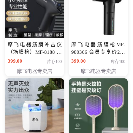
摩飞电器筋膜冲击仪
摩飞电器筋膜枪MF-
（筋膜枪）MF-8188 会
980366 会员专享价299
员专享价268元
元
399.00
399.00
库存100
库存100
摩飞电器专卖店
摩飞电器专卖店