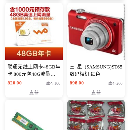
联通无线上网卡48GB年
三星(SAMSUNG)ST65
卡 800元包48G流量，其
数码相机 红色
中全国流量12G，省内
820.00
898.00
库存100
库存200
流量36G，有效期360天
直营
直营