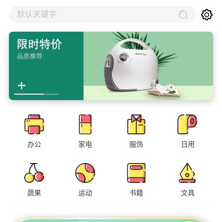
默认关键字
办公
家电
服饰
日用
蔬果
运动
书籍
文具