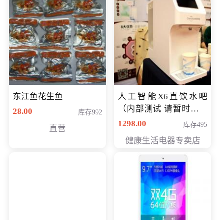
东江鱼花生鱼
人工智能X6直饮水吧
（内部测试 请暂时不要
28.00
库存992
购买）
1298.00
库存495
直营
健康生活电器专卖店