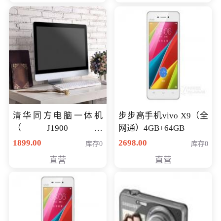
清华同方电脑一体机
步步高手机vivo X9（全
（J1900四
网通）4GB+64GB
核/4G/120G0.8CM厚度
1899.00
2698.00
库存0
库存0
音响/摄像头/WIFI）
直营
直营