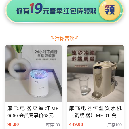
猜你喜欢
摩飞电器灭蚊灯MF-
摩飞电器恒温饮水机
6060 会员专享价68元
（调奶器）MF-01 会员
专享价366元
98.00
449.00
库存100
库存100