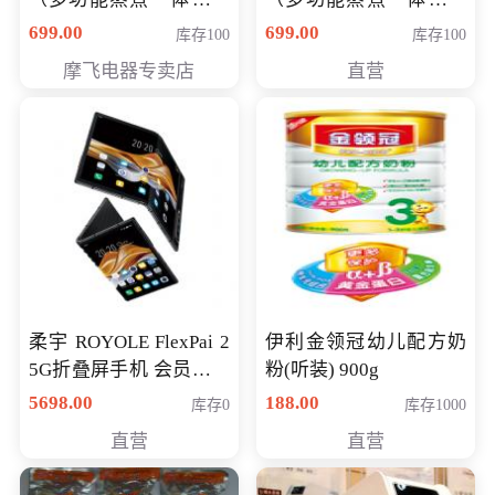
（智能升降养生锅） 会
（智能升降养生锅） 会
699.00
699.00
库存100
库存100
员专享价399元
员专享价399元
摩飞电器专卖店
直营
柔宇 ROYOLE FlexPai 2
伊利金领冠幼儿配方奶
5G折叠屏手机 会员专享
粉(听装) 900g
购买价格 4998元
5698.00
188.00
库存0
库存1000
直营
直营