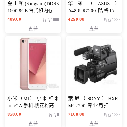
金士顿(Kingston)DDR3
华硕（ASUS）
1600 8GB 台式机内存
A480UR7200 酷睿I5超
薄学生办公游戏独显笔
409.00
4299.00
库存1000
库存1000
记本电脑 金色 I5-7200
直营
直营
NV930-2G独
小米（MI） 小米 红米
索尼（SONY）HXR-
note5A 手机 樱花粉高配
MC2500 专业肩扛式存
版 全网通(3G+32G)
储卡全高清摄录一体机
850.00
7168.00
库存0
库存1000
婚庆 直播 团拜会 专业高
直营
直营
清入门级摄像机