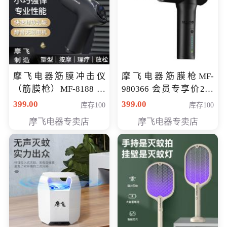
摩飞电器筋膜冲击仪
摩飞电器筋膜枪MF-
（筋膜枪）MF-8188 会
980366 会员专享价299
员专享价268元
元
399.00
399.00
库存100
库存100
摩飞电器专卖店
摩飞电器专卖店