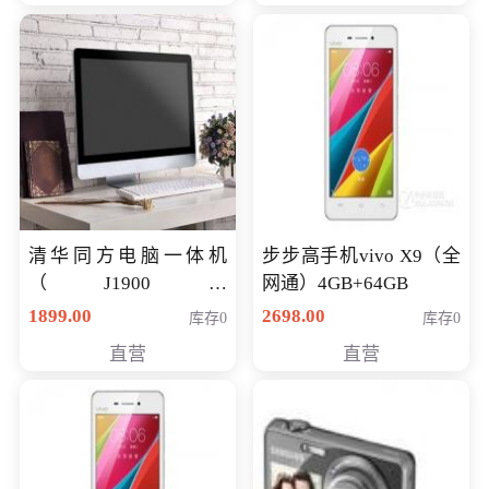
清华同方电脑一体机
步步高手机vivo X9（全
（J1900四
网通）4GB+64GB
核/4G/120G0.8CM厚度
1899.00
2698.00
库存0
库存0
音响/摄像头/WIFI）
直营
直营