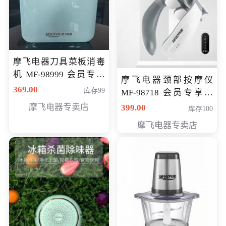
摩飞电器刀具菜板消毒
机 MF-98999 会员专享
摩飞电器颈部按摩仪
价286元
369.00
库存99
MF-98718 会员专享价
299元
摩飞电器专卖店
399.00
库存100
摩飞电器专卖店