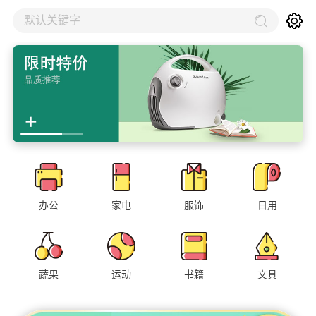
默认关键字
办公
家电
服饰
日用
蔬果
运动
书籍
文具