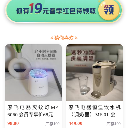
猜你喜欢
摩飞电器灭蚊灯MF-
摩飞电器恒温饮水机
6060 会员专享价68元
（调奶器）MF-01 会员
专享价366元
98.00
449.00
库存100
库存100