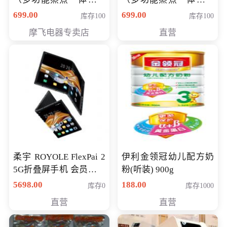
（智能升降养生锅） 会
（智能升降养生锅） 会
699.00
699.00
库存100
库存100
员专享价399元
员专享价399元
摩飞电器专卖店
直营
柔宇 ROYOLE FlexPai 2
伊利金领冠幼儿配方奶
5G折叠屏手机 会员专享
粉(听装) 900g
购买价格 4998元
5698.00
188.00
库存0
库存1000
直营
直营