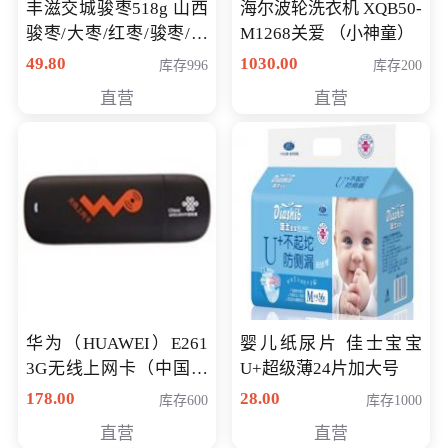
丰滋交城骏枣518g 山西
海尔波轮洗衣机 XQB50-
骏枣/大枣/红枣/骏枣/热
M1268关爱 （小神童）
销千件/
49.80
1030.00
库存996
库存200
直营
直营
华为（HUAWEI）E261
婴儿纸尿片 佳士宝宝
3G无线上网卡（中国联
U+超级薄24片加大号
通）
178.00
28.00
库存600
库存1000
直营
直营