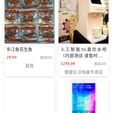
东江鱼花生鱼
人工智能X6直饮水吧
（内部测试 请暂时不要
28.00
库存992
购买）
1298.00
库存495
直营
健康生活电器专卖店