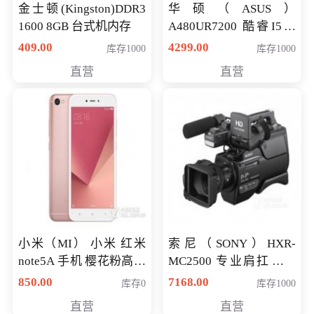
金士顿(Kingston)DDR3
华硕（ASUS）
1600 8GB 台式机内存
A480UR7200 酷睿I5超
薄学生办公游戏独显笔
409.00
4299.00
库存1000
库存1000
记本电脑 金色 I5-7200
直营
直营
NV930-2G独
小米（MI） 小米 红米
索尼（SONY）HXR-
note5A 手机 樱花粉高配
MC2500 专业肩扛式存
版 全网通(3G+32G)
储卡全高清摄录一体机
850.00
7168.00
库存0
库存1000
婚庆 直播 团拜会 专业高
直营
直营
清入门级摄像机