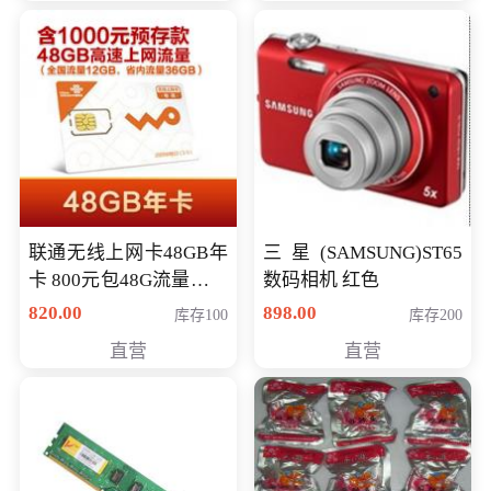
联通无线上网卡48GB年
三星(SAMSUNG)ST65
卡 800元包48G流量，其
数码相机 红色
中全国流量12G，省内
820.00
898.00
库存100
库存200
流量36G，有效期360天
直营
直营