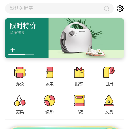
默认关键字
办公
家电
服饰
日用
蔬果
运动
书籍
文具