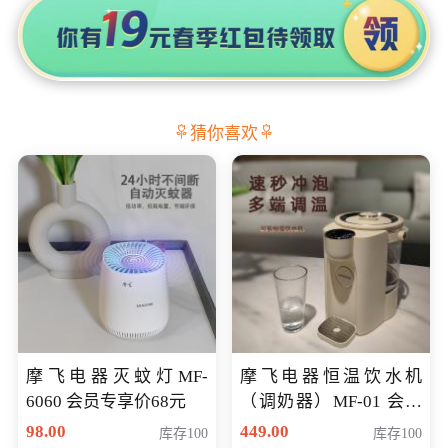
猜你喜欢
摩飞电器灭蚊灯MF-
摩飞电器恒温饮水机
6060 会员专享价68元
（调奶器）MF-01 会员
专享价366元
98.00
449.00
库存100
库存100