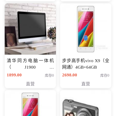
清华同方电脑一体机
步步高手机vivo X9（全
（J1900四
网通）4GB+64GB
核/4G/120G0.8CM厚度
1899.00
2698.00
库存0
库存0
音响/摄像头/WIFI）
直营
直营