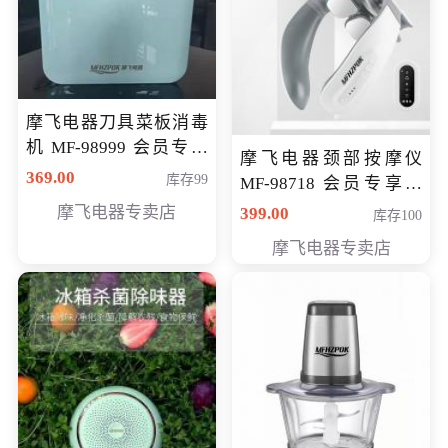
摩飞电器刀具菜板消毒
机 MF-98999 会员专享
摩飞电器颈部按摩仪
价286元
369.00
库存99
MF-98718 会员专享价
299元
摩飞电器专卖店
399.00
库存100
摩飞电器专卖店