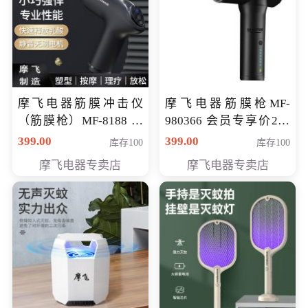
摩飞电器筋膜冲击仪
摩飞电器筋膜枪MF-
（筋膜枪）MF-8188 会
980366 会员专享价299
员专享价268元
元
399.00
399.00
库存100
库存100
摩飞电器专卖店
摩飞电器专卖店