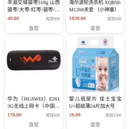
丰滋交城骏枣518g 山西
海尔波轮洗衣机 XQB50-
骏枣/大枣/红枣/骏枣/热
M1268关爱 （小神童）
销千件/
49.80
1030.00
库存996
库存200
直营
直营
华为（HUAWEI）E261
婴儿纸尿片 佳士宝宝
3G无线上网卡（中国联
U+超级薄24片加大号
通）
178.00
28.00
库存600
库存1000
直营
直营