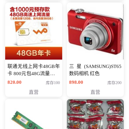
联通无线上网卡48GB年
三星(SAMSUNG)ST65
卡 800元包48G流量，其
数码相机 红色
中全国流量12G，省内
820.00
898.00
库存100
库存200
流量36G，有效期360天
直营
直营