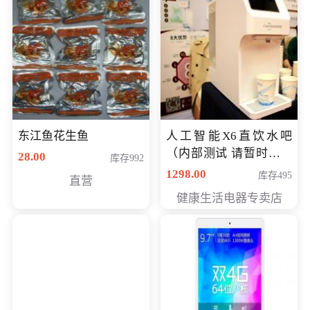
东江鱼花生鱼
人工智能X6直饮水吧
（内部测试 请暂时不要
28.00
库存992
购买）
1298.00
库存495
直营
健康生活电器专卖店