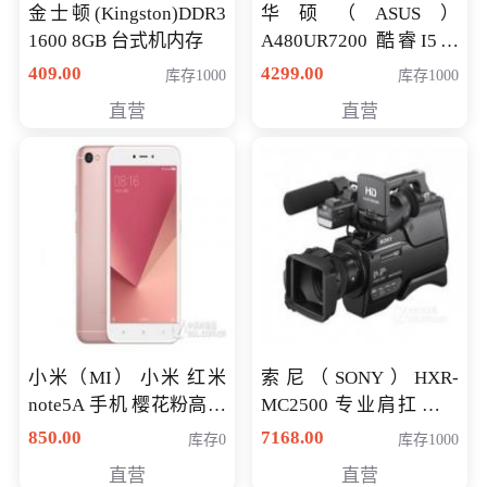
金士顿(Kingston)DDR3
华硕（ASUS）
1600 8GB 台式机内存
A480UR7200 酷睿I5超
薄学生办公游戏独显笔
409.00
4299.00
库存1000
库存1000
记本电脑 金色 I5-7200
直营
直营
NV930-2G独
小米（MI） 小米 红米
索尼（SONY）HXR-
note5A 手机 樱花粉高配
MC2500 专业肩扛式存
版 全网通(3G+32G)
储卡全高清摄录一体机
850.00
7168.00
库存0
库存1000
婚庆 直播 团拜会 专业高
直营
直营
清入门级摄像机