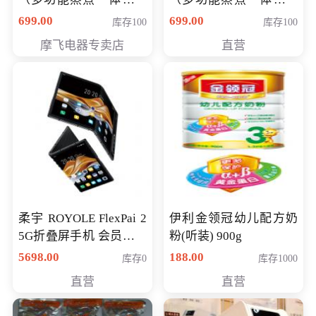
（智能升降养生锅） 会
（智能升降养生锅） 会
699.00
699.00
库存100
库存100
员专享价399元
员专享价399元
摩飞电器专卖店
直营
柔宇 ROYOLE FlexPai 2
伊利金领冠幼儿配方奶
5G折叠屏手机 会员专享
粉(听装) 900g
购买价格 4998元
5698.00
188.00
库存0
库存1000
直营
直营