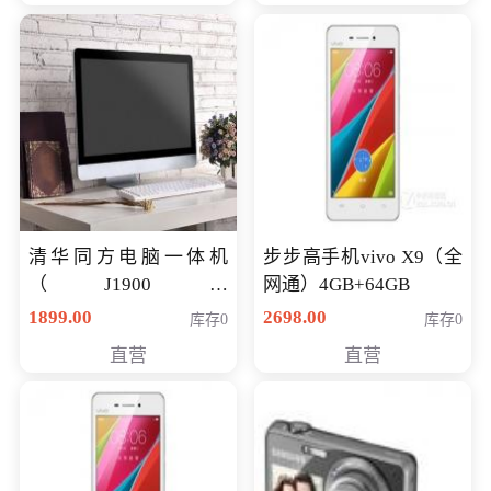
清华同方电脑一体机
步步高手机vivo X9（全
（J1900四
网通）4GB+64GB
核/4G/120G0.8CM厚度
1899.00
2698.00
库存0
库存0
音响/摄像头/WIFI）
直营
直营