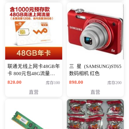
联通无线上网卡48GB年
三星(SAMSUNG)ST65
卡 800元包48G流量，其
数码相机 红色
中全国流量12G，省内
820.00
898.00
库存100
库存200
流量36G，有效期360天
直营
直营