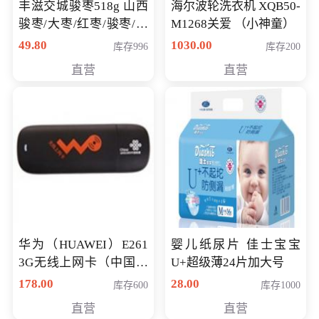
丰滋交城骏枣518g 山西
海尔波轮洗衣机 XQB50-
骏枣/大枣/红枣/骏枣/热
M1268关爱 （小神童）
销千件/
49.80
1030.00
库存996
库存200
直营
直营
华为（HUAWEI）E261
婴儿纸尿片 佳士宝宝
3G无线上网卡（中国联
U+超级薄24片加大号
通）
178.00
28.00
库存600
库存1000
直营
直营