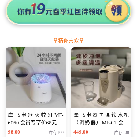
猜你喜欢
摩飞电器灭蚊灯MF-
摩飞电器恒温饮水机
6060 会员专享价68元
（调奶器）MF-01 会员
专享价366元
98.00
449.00
库存100
库存100