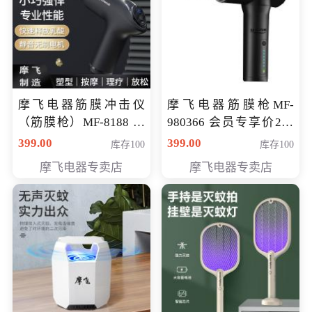
摩飞电器筋膜冲击仪
摩飞电器筋膜枪MF-
（筋膜枪）MF-8188 会
980366 会员专享价299
员专享价268元
元
399.00
399.00
库存100
库存100
摩飞电器专卖店
摩飞电器专卖店