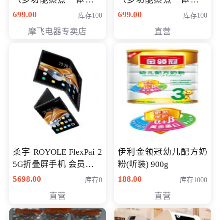
（智能升降养生锅） 会
（智能升降养生锅） 会
699.00
699.00
库存100
库存100
员专享价399元
员专享价399元
摩飞电器专卖店
直营
柔宇 ROYOLE FlexPai 2
伊利金领冠幼儿配方奶
5G折叠屏手机 会员专享
粉(听装) 900g
购买价格 4998元
5698.00
188.00
库存0
库存1000
直营
直营