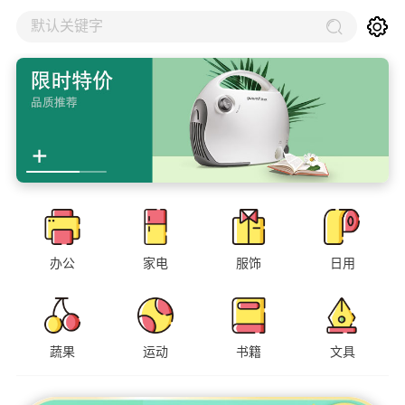
默认关键字
办公
家电
服饰
日用
蔬果
运动
书籍
文具