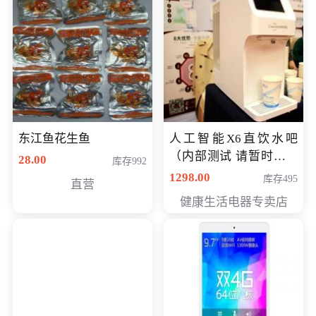
东江鱼花生鱼
人工智能X6直饮水吧
（内部测试 请暂时不要
28.00
库存992
购买）
1298.00
库存495
直营
健康生活电器专卖店