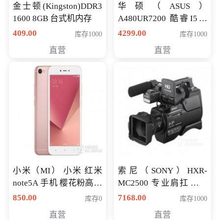
金士顿(Kingston)DDR3
华硕（ASUS）
1600 8GB 台式机内存
A480UR7200 酷睿I5超
薄学生办公游戏独显笔
409.00
4299.00
库存1000
库存1000
记本电脑 金色 I5-7200
直营
直营
NV930-2G独
小米（MI） 小米 红米
索尼（SONY）HXR-
note5A 手机 樱花粉高配
MC2500 专业肩扛式存
版 全网通(3G+32G)
储卡全高清摄录一体机
850.00
7168.00
库存0
库存1000
婚庆 直播 团拜会 专业高
直营
直营
清入门级摄像机