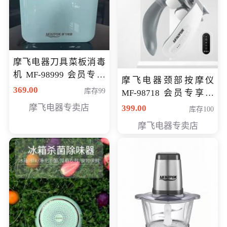
摩飞电器刀具菜板消毒
机 MF-98999 会员专享
摩飞电器颈部按摩仪
价286元
369.00
库存99
MF-98718 会员专享价
299元
摩飞电器专卖店
399.00
库存100
摩飞电器专卖店