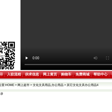
示
入驻流程
供求信息
网上黄页
购物车
免费商城
帮助中心
位置:
HOME
>
网上超市
>
文化文具用品,办公用品
>
其它文化文具办公用品4
记录