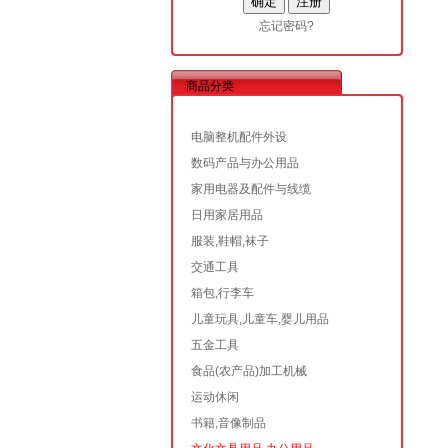
忘记密码?
商品分类
电脑整机配件外设
数码产品与办公用品
家用电器及配件与线缆
日用家居用品
服装,鞋帽,袜子
交通工具
箱包,行李车
儿童玩具,儿童车,婴儿用品
五金工具
食品(农产品)加工机械
运动休闲
书籍,音像制品