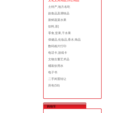
文化文具用品,办公用品
土特产,地方名吃
副食品及调味品
新鲜蔬菜水果
饮料,茶]
零食,坚果,干水果
保健品,化妆品,香水,饰品
数码相片打印
电话卡,游戏卡
文物古董艺术品
桶装饮用水
电子书
二手闲置转让
所有
(58)
购物车