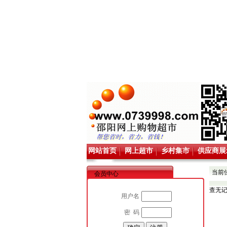
网站首页
网上超市
乡村集市
供应商展
当前
会员中心
查无
用户名
密 码