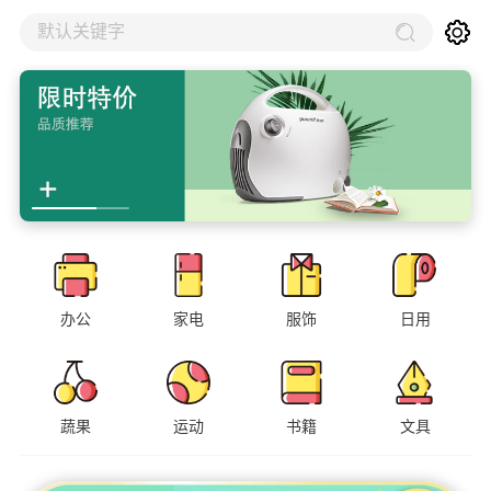
默认关键字
办公
家电
服饰
日用
蔬果
运动
书籍
文具