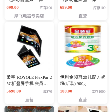
（智能升降养生锅） 会
（智能升降养生锅） 会
699.00
699.00
库存100
库存100
员专享价399元
员专享价399元
摩飞电器专卖店
直营
柔宇 ROYOLE FlexPai 2
伊利金领冠幼儿配方奶
5G折叠屏手机 会员专享
粉(听装) 900g
购买价格 4998元
5698.00
188.00
库存0
库存1000
直营
直营