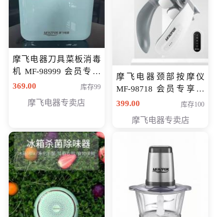
摩飞电器刀具菜板消毒
机 MF-98999 会员专享
摩飞电器颈部按摩仪
价286元
369.00
库存99
MF-98718 会员专享价
299元
摩飞电器专卖店
399.00
库存100
摩飞电器专卖店