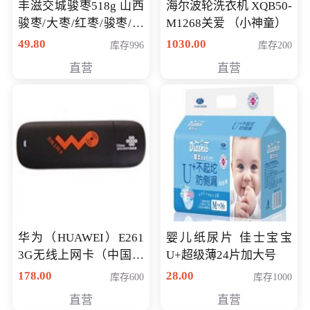
丰滋交城骏枣518g 山西
海尔波轮洗衣机 XQB50-
骏枣/大枣/红枣/骏枣/热
M1268关爱 （小神童）
销千件/
49.80
1030.00
库存996
库存200
直营
直营
华为（HUAWEI）E261
婴儿纸尿片 佳士宝宝
3G无线上网卡（中国联
U+超级薄24片加大号
通）
178.00
28.00
库存600
库存1000
直营
直营