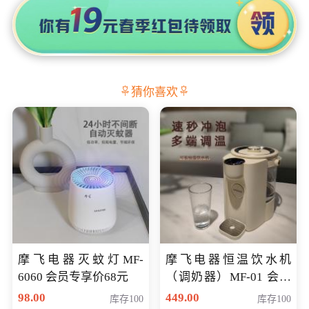
猜你喜欢
摩飞电器灭蚊灯MF-
摩飞电器恒温饮水机
6060 会员专享价68元
（调奶器）MF-01 会员
专享价366元
98.00
449.00
库存100
库存100