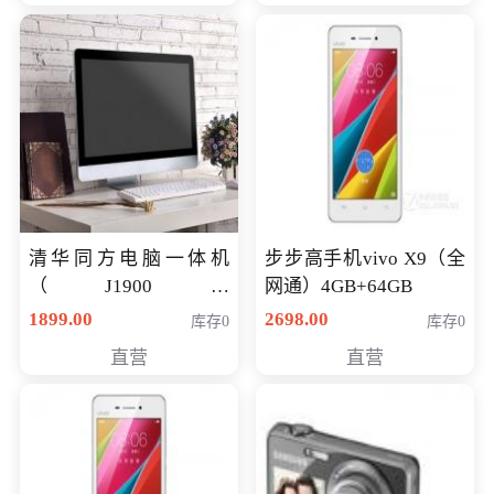
清华同方电脑一体机
步步高手机vivo X9（全
（J1900四
网通）4GB+64GB
核/4G/120G0.8CM厚度
1899.00
2698.00
库存0
库存0
音响/摄像头/WIFI）
直营
直营