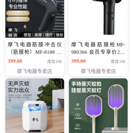
摩飞电器筋膜冲击仪
摩飞电器筋膜枪MF-
（筋膜枪）MF-8188 会
980366 会员专享价299
员专享价268元
元
399.00
399.00
库存100
库存100
摩飞电器专卖店
摩飞电器专卖店