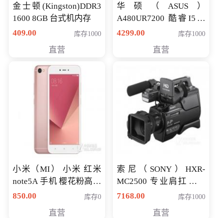
金士顿(Kingston)DDR3
华硕（ASUS）
1600 8GB 台式机内存
A480UR7200 酷睿I5超
薄学生办公游戏独显笔
409.00
4299.00
库存1000
库存1000
记本电脑 金色 I5-7200
直营
直营
NV930-2G独
小米（MI） 小米 红米
索尼（SONY）HXR-
note5A 手机 樱花粉高配
MC2500 专业肩扛式存
版 全网通(3G+32G)
储卡全高清摄录一体机
850.00
7168.00
库存0
库存1000
婚庆 直播 团拜会 专业高
直营
直营
清入门级摄像机