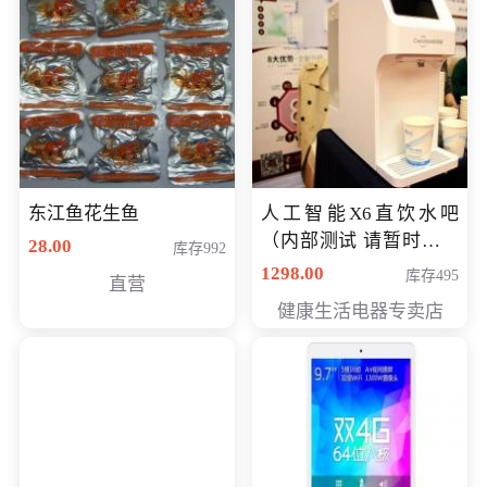
东江鱼花生鱼
人工智能X6直饮水吧
（内部测试 请暂时不要
28.00
库存992
购买）
1298.00
库存495
直营
健康生活电器专卖店