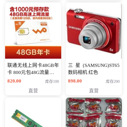
联通无线上网卡48GB年
三星(SAMSUNG)ST65
卡 800元包48G流量，其
数码相机 红色
中全国流量12G，省内
820.00
898.00
库存100
库存200
流量36G，有效期360天
直营
直营