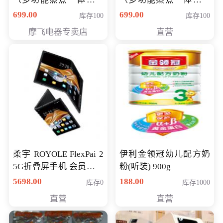
（智能升降养生锅） 会
（智能升降养生锅） 会
699.00
699.00
库存100
库存100
员专享价399元
员专享价399元
摩飞电器专卖店
直营
柔宇 ROYOLE FlexPai 2
伊利金领冠幼儿配方奶
5G折叠屏手机 会员专享
粉(听装) 900g
购买价格 4998元
5698.00
188.00
库存0
库存1000
直营
直营