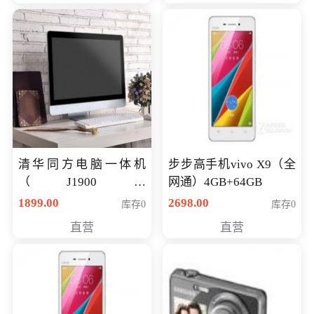
清华同方电脑一体机
步步高手机vivo X9（全
（J1900四
网通）4GB+64GB
核/4G/120G0.8CM厚度
1899.00
2698.00
库存0
库存0
音响/摄像头/WIFI）
直营
直营