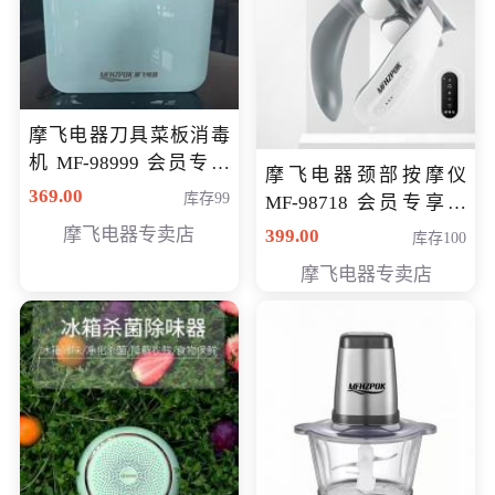
摩飞电器刀具菜板消毒
机 MF-98999 会员专享
摩飞电器颈部按摩仪
价286元
369.00
库存99
MF-98718 会员专享价
299元
摩飞电器专卖店
399.00
库存100
摩飞电器专卖店