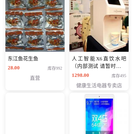
东江鱼花生鱼
人工智能X6直饮水吧
（内部测试 请暂时不要
28.00
库存992
购买）
1298.00
库存495
直营
健康生活电器专卖店