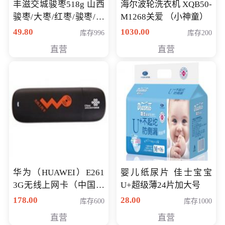
丰滋交城骏枣518g 山西
海尔波轮洗衣机 XQB50-
骏枣/大枣/红枣/骏枣/热
M1268关爱 （小神童）
销千件/
49.80
1030.00
库存996
库存200
直营
直营
华为（HUAWEI）E261
婴儿纸尿片 佳士宝宝
3G无线上网卡（中国联
U+超级薄24片加大号
通）
178.00
28.00
库存600
库存1000
直营
直营