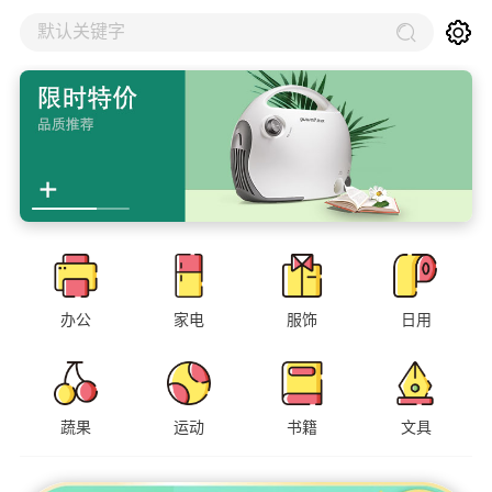
默认关键字
办公
家电
服饰
日用
蔬果
运动
书籍
文具