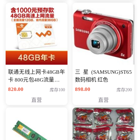
联通无线上网卡48GB年
三星(SAMSUNG)ST65
卡 800元包48G流量，其
数码相机 红色
中全国流量12G，省内
820.00
898.00
库存100
库存200
流量36G，有效期360天
直营
直营