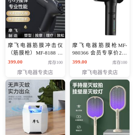
摩飞电器筋膜冲击仪
摩飞电器筋膜枪MF-
（筋膜枪）MF-8188 会
980366 会员专享价299
员专享价268元
元
399.00
399.00
库存100
库存100
摩飞电器专卖店
摩飞电器专卖店