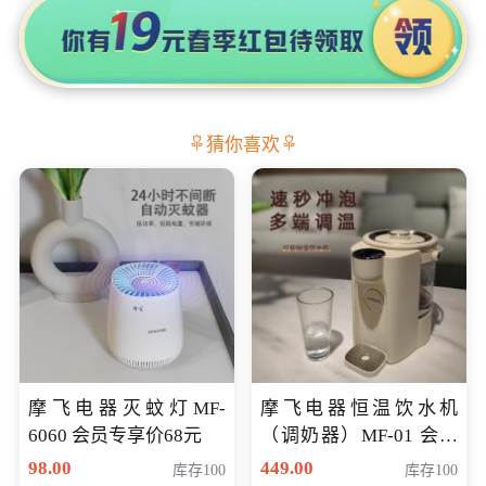
猜你喜欢
摩飞电器灭蚊灯MF-
摩飞电器恒温饮水机
6060 会员专享价68元
（调奶器）MF-01 会员
专享价366元
98.00
449.00
库存100
库存100