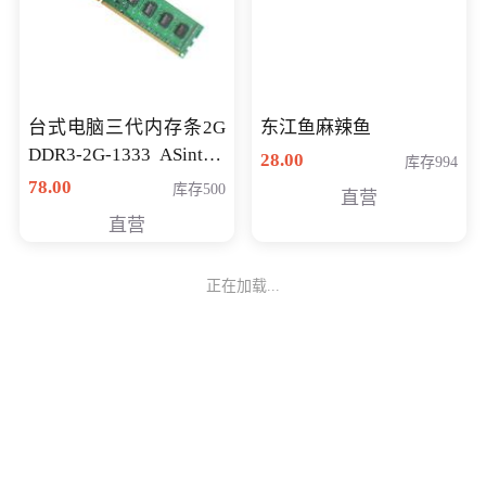
台式电脑三代内存条2G
东江鱼麻辣鱼
DDR3-2G-1333 ASint昱
28.00
库存994
联品牌
78.00
库存500
直营
直营
正在加载...