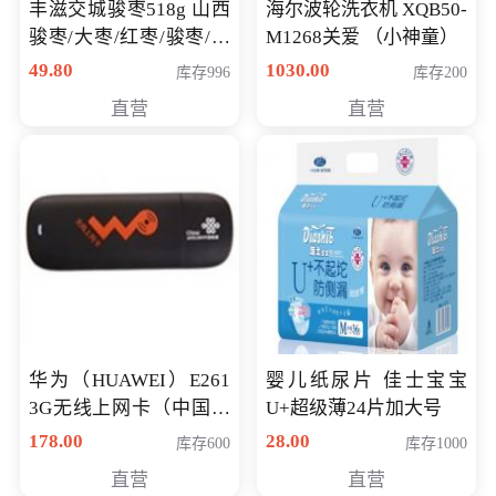
丰滋交城骏枣518g 山西
海尔波轮洗衣机 XQB50-
骏枣/大枣/红枣/骏枣/热
M1268关爱 （小神童）
销千件/
49.80
1030.00
库存996
库存200
直营
直营
华为（HUAWEI）E261
婴儿纸尿片 佳士宝宝
3G无线上网卡（中国联
U+超级薄24片加大号
通）
178.00
28.00
库存600
库存1000
直营
直营