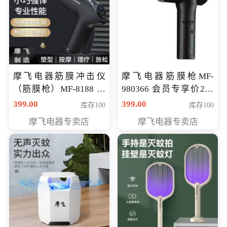
摩飞电器筋膜冲击仪
摩飞电器筋膜枪MF-
（筋膜枪）MF-8188 会
980366 会员专享价299
员专享价268元
元
399.00
399.00
库存100
库存100
摩飞电器专卖店
摩飞电器专卖店