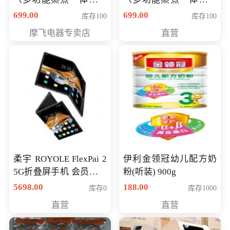
（智能升降养生锅） 会
（智能升降养生锅） 会
699.00
699.00
库存100
库存100
员专享价399元
员专享价399元
摩飞电器专卖店
直营
柔宇 ROYOLE FlexPai 2
伊利金领冠幼儿配方奶
5G折叠屏手机 会员专享
粉(听装) 900g
购买价格 4998元
5698.00
188.00
库存0
库存1000
直营
直营