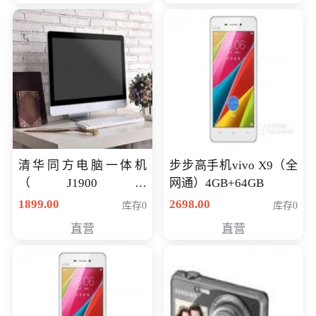
清华同方电脑一体机
步步高手机vivo X9（全
（J1900四
网通）4GB+64GB
核/4G/120G0.8CM厚度
1899.00
2698.00
库存0
库存0
音响/摄像头/WIFI）
直营
直营