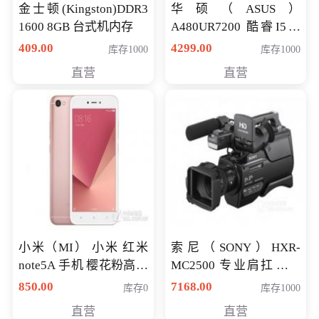
金士顿(Kingston)DDR3
华硕（ASUS）
1600 8GB 台式机内存
A480UR7200 酷睿I5超
薄学生办公游戏独显笔
409.00
4299.00
库存1000
库存1000
记本电脑 金色 I5-7200
直营
直营
NV930-2G独
小米（MI） 小米 红米
索尼（SONY）HXR-
note5A 手机 樱花粉高配
MC2500 专业肩扛式存
版 全网通(3G+32G)
储卡全高清摄录一体机
850.00
7168.00
库存0
库存1000
婚庆 直播 团拜会 专业高
直营
直营
清入门级摄像机