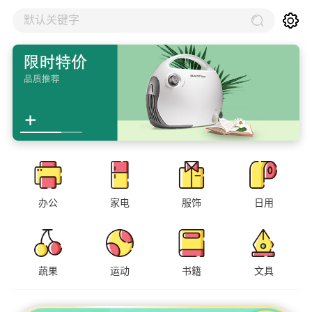
默认关键字
办公
家电
服饰
日用
蔬果
运动
书籍
文具