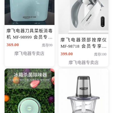
摩飞电器刀具菜板消毒
机 MF-98999 会员专享
摩飞电器颈部按摩仪
价286元
369.00
库存99
MF-98718 会员专享价
299元
摩飞电器专卖店
399.00
库存100
摩飞电器专卖店