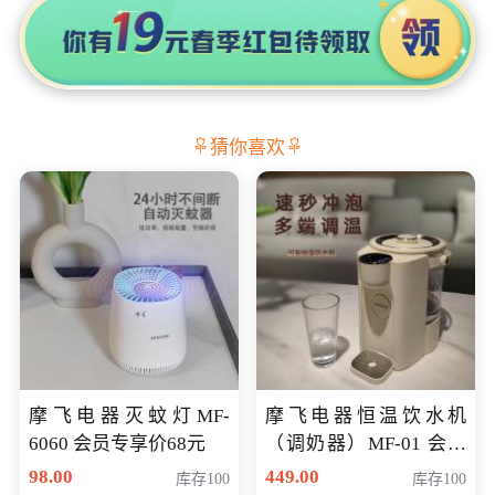
猜你喜欢
摩飞电器灭蚊灯MF-
摩飞电器恒温饮水机
6060 会员专享价68元
（调奶器）MF-01 会员
专享价366元
98.00
449.00
库存100
库存100