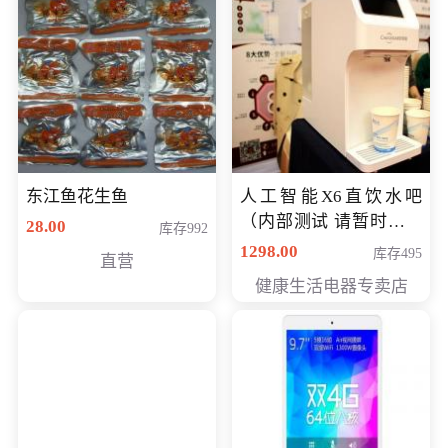
东江鱼花生鱼
人工智能X6直饮水吧
（内部测试 请暂时不要
28.00
库存992
购买）
1298.00
库存495
直营
健康生活电器专卖店