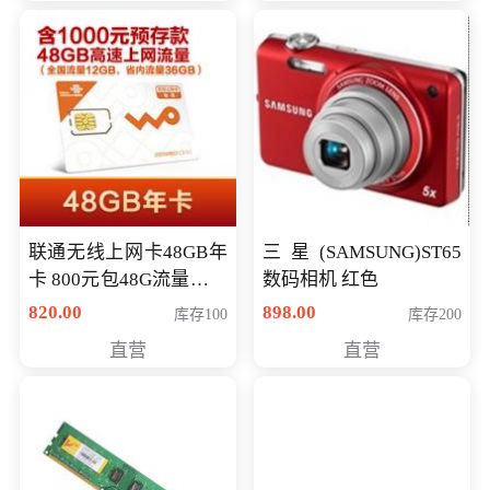
联通无线上网卡48GB年
三星(SAMSUNG)ST65
卡 800元包48G流量，其
数码相机 红色
中全国流量12G，省内
820.00
898.00
库存100
库存200
流量36G，有效期360天
直营
直营