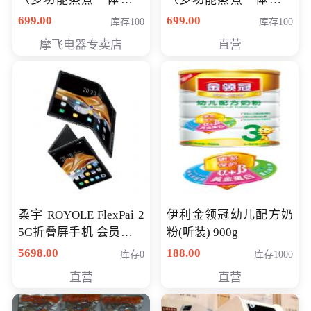
（智能升降养生锅） 会
（智能升降养生锅） 会
699.00
699.00
库存100
库存100
员专享价399元
员专享价399元
摩飞电器专卖店
直营
柔宇 ROYOLE FlexPai 2
伊利金领冠幼儿配方奶
5G折叠屏手机 会员专享
粉(听装) 900g
购买价格 4998元
5698.00
188.00
库存0
库存1000
直营
直营