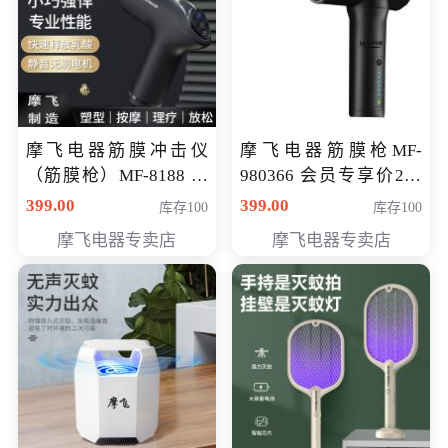
摩飞电器筋膜冲击仪
摩飞电器筋膜枪MF-
（筋膜枪）MF-8188 会
980366 会员专享价299
员专享价268元
元
399.00
399.00
库存100
库存100
摩飞电器专卖店
摩飞电器专卖店