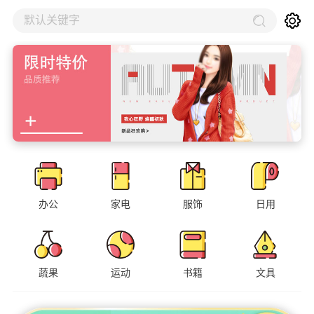
默认关键字
办公
家电
服饰
日用
蔬果
运动
书籍
文具