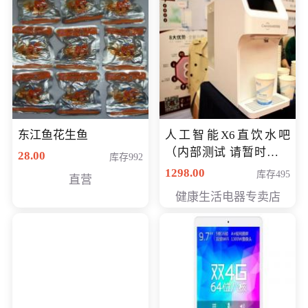
东江鱼花生鱼
人工智能X6直饮水吧
（内部测试 请暂时不要
28.00
库存992
购买）
1298.00
库存495
直营
健康生活电器专卖店