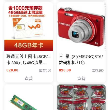
联通无线上网卡48GB年
三星(SAMSUNG)ST65
卡 800元包48G流量，其
数码相机 红色
中全国流量12G，省内
820.00
898.00
库存100
库存200
流量36G，有效期360天
直营
直营