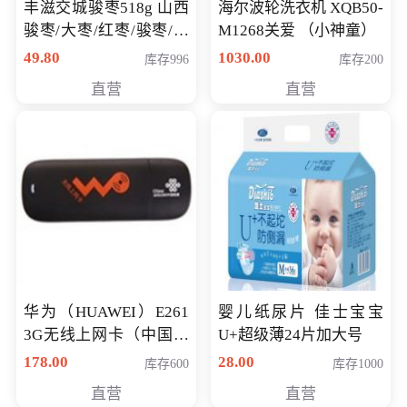
丰滋交城骏枣518g 山西
海尔波轮洗衣机 XQB50-
骏枣/大枣/红枣/骏枣/热
M1268关爱 （小神童）
销千件/
49.80
1030.00
库存996
库存200
直营
直营
华为（HUAWEI）E261
婴儿纸尿片 佳士宝宝
3G无线上网卡（中国联
U+超级薄24片加大号
通）
178.00
28.00
库存600
库存1000
直营
直营