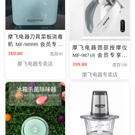
摩飞电器刀具菜板消毒
机 MF-98999 会员专享
摩飞电器颈部按摩仪
价286元
369.00
库存99
MF-98718 会员专享价
299元
摩飞电器专卖店
399.00
库存100
摩飞电器专卖店