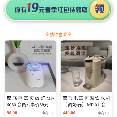
猜你喜欢
摩飞电器灭蚊灯MF-
摩飞电器恒温饮水机
6060 会员专享价68元
（调奶器）MF-01 会员
专享价366元
98.00
449.00
库存100
库存100