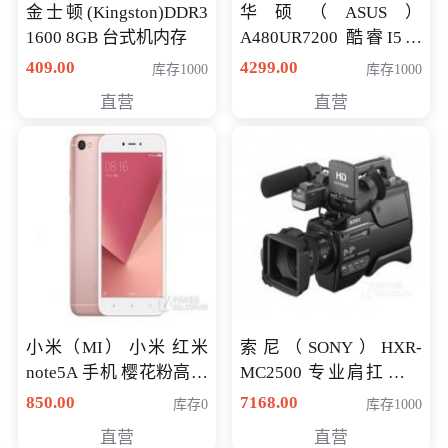
金士顿(Kingston)DDR3
华硕（ASUS）
1600 8GB 台式机内存
A480UR7200 酷睿I5超
薄学生办公游戏独显笔
409.00
4299.00
库存1000
库存1000
记本电脑 金色 I5-7200
直营
直营
NV930-2G独
小米（MI） 小米 红米
索尼（SONY）HXR-
note5A 手机 樱花粉高配
MC2500 专业肩扛式存
版 全网通(3G+32G)
储卡全高清摄录一体机
850.00
7168.00
库存0
库存1000
婚庆 直播 团拜会 专业高
直营
直营
清入门级摄像机