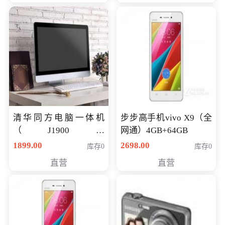
清华同方电脑一体机
步步高手机vivo X9（全
（J1900四
网通）4GB+64GB
核/4G/120G0.8CM厚度
1899.00
2698.00
库存0
库存0
音响/摄像头/WIFI）
直营
直营