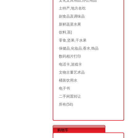
文化文具用品,办公用品
土特产,地方名吃
副食品及调味品
新鲜蔬菜水果
饮料,茶]
零食,坚果,干水果
保健品,化妆品,香水,饰品
数码相片打印
电话卡,游戏卡
文物古董艺术品
桶装饮用水
电子书
二手闲置转让
所有
(58)
购物车