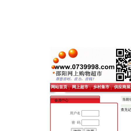
网站首页
网上超市
乡村集市
供应商展
当前
会员中心
查无
用户名
密 码