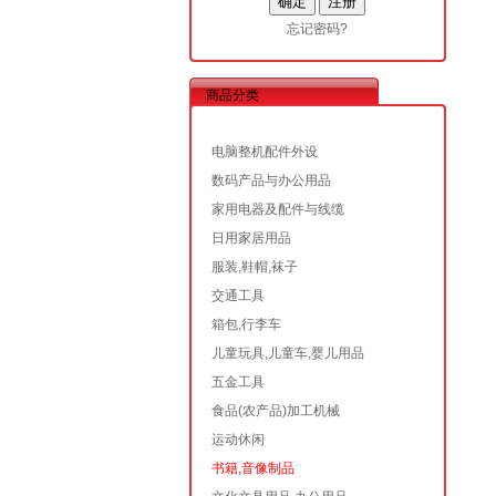
忘记密码?
商品分类
电脑整机配件外设
数码产品与办公用品
家用电器及配件与线缆
日用家居用品
服装,鞋帽,袜子
交通工具
箱包,行李车
儿童玩具,儿童车,婴儿用品
五金工具
食品(农产品)加工机械
运动休闲
书籍,音像制品