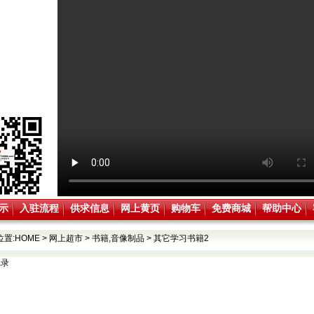
示
入驻流程
供求信息
网上黄页
购物车
免费商城
帮助中心
位置:
HOME
>
网上超市
>
书籍,音像制品
>
其它学习书籍2
记录