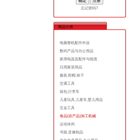
忘记密码?
商品分类
电脑整机配件外设
数码产品与办公用品
家用电器及配件与线缆
日用家居用品
服装,鞋帽,袜子
交通工具
箱包,行李车
儿童玩具,儿童车,婴儿用品
五金工具
食品(农产品)加工机械
运动休闲
书籍,音像制品