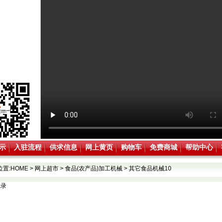
示
入驻流程
供求信息
网上黄页
购物车
免费商城
帮助中心
位置:
HOME
>
网上超市
>
食品(农产品)加工机械
>
其它食品机械10
记录