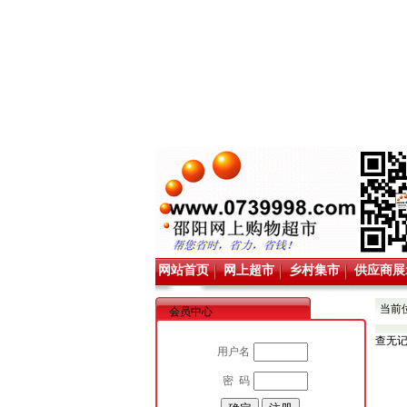
网站首页
网上超市
乡村集市
供应商展
当前
会员中心
查无
用户名
密 码