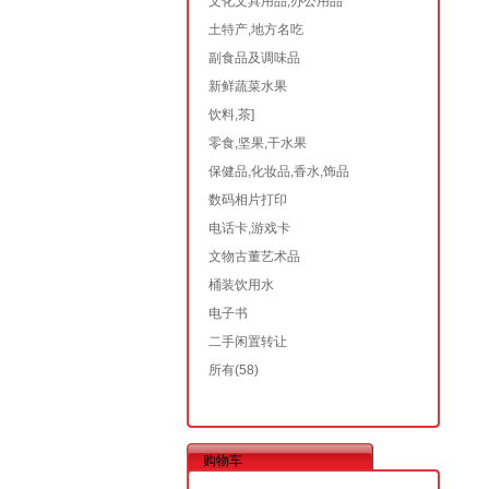
文化文具用品,办公用品
土特产,地方名吃
副食品及调味品
新鲜蔬菜水果
饮料,茶]
零食,坚果,干水果
保健品,化妆品,香水,饰品
数码相片打印
电话卡,游戏卡
文物古董艺术品
桶装饮用水
电子书
二手闲置转让
所有
(58)
购物车