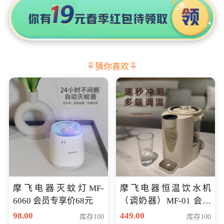
猜你喜欢
摩飞电器灭蚊灯MF-
摩飞电器恒温饮水机
6060 会员专享价68元
（调奶器）MF-01 会员
专享价366元
98.00
449.00
库存100
库存100