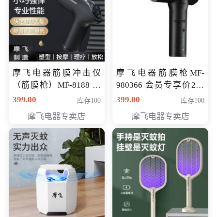
摩飞电器筋膜冲击仪
摩飞电器筋膜枪MF-
（筋膜枪）MF-8188 会
980366 会员专享价299
员专享价268元
元
399.00
399.00
库存100
库存100
摩飞电器专卖店
摩飞电器专卖店