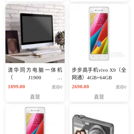
清华同方电脑一体机
步步高手机vivo X9（全
（J1900四
网通）4GB+64GB
核/4G/120G0.8CM厚度
1899.00
2698.00
库存0
库存0
音响/摄像头/WIFI）
直营
直营