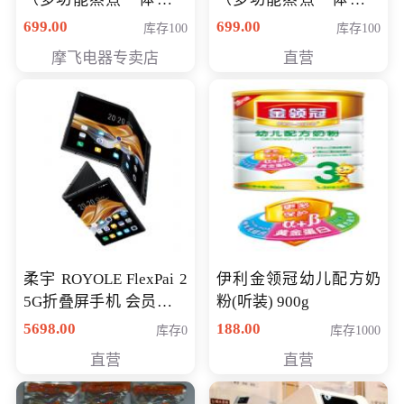
（智能升降养生锅） 会
（智能升降养生锅） 会
699.00
699.00
库存100
库存100
员专享价399元
员专享价399元
摩飞电器专卖店
直营
柔宇 ROYOLE FlexPai 2
伊利金领冠幼儿配方奶
5G折叠屏手机 会员专享
粉(听装) 900g
购买价格 4998元
5698.00
188.00
库存0
库存1000
直营
直营