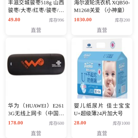
丰滋交城骏枣518g 山西
海尔波轮洗衣机 XQB50-
骏枣/大枣/红枣/骏枣/热
M1268关爱 （小神童）
销千件/
49.80
1030.00
库存996
库存200
直营
直营
华为（HUAWEI）E261
婴儿纸尿片 佳士宝宝
3G无线上网卡（中国联
U+超级薄24片加大号
通）
178.00
28.00
库存600
库存1000
直营
直营