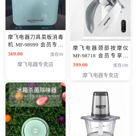
摩飞电器刀具菜板消毒
机 MF-98999 会员专享
摩飞电器颈部按摩仪
价286元
369.00
库存99
MF-98718 会员专享价
299元
摩飞电器专卖店
399.00
库存100
摩飞电器专卖店