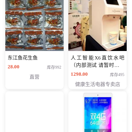
东江鱼花生鱼
人工智能X6直饮水吧
（内部测试 请暂时不要
28.00
库存992
购买）
1298.00
库存495
直营
健康生活电器专卖店