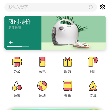
默认关键字
办公
家电
服饰
日用
蔬果
运动
书籍
文具