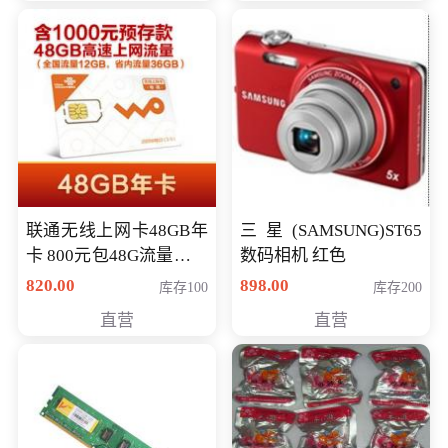
联通无线上网卡48GB年
三星(SAMSUNG)ST65
卡 800元包48G流量，其
数码相机 红色
中全国流量12G，省内
820.00
898.00
库存100
库存200
流量36G，有效期360天
直营
直营