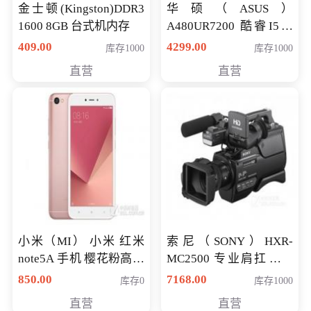
金士顿(Kingston)DDR3
华硕（ASUS）
1600 8GB 台式机内存
A480UR7200 酷睿I5超
薄学生办公游戏独显笔
409.00
4299.00
库存1000
库存1000
记本电脑 金色 I5-7200
直营
直营
NV930-2G独
小米（MI） 小米 红米
索尼（SONY）HXR-
note5A 手机 樱花粉高配
MC2500 专业肩扛式存
版 全网通(3G+32G)
储卡全高清摄录一体机
850.00
7168.00
库存0
库存1000
婚庆 直播 团拜会 专业高
直营
直营
清入门级摄像机