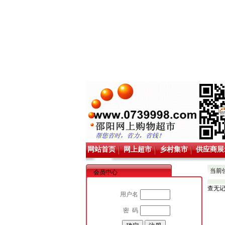
网站首页
网上超市
乡村集市
供应商展
当前
会员中心
查无
用户名
密 码