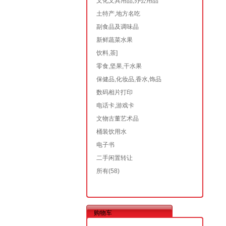
文化文具用品,办公用品
土特产,地方名吃
副食品及调味品
新鲜蔬菜水果
饮料,茶]
零食,坚果,干水果
保健品,化妆品,香水,饰品
数码相片打印
电话卡,游戏卡
文物古董艺术品
桶装饮用水
电子书
二手闲置转让
所有
(58)
购物车