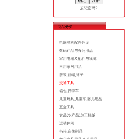
忘记密码?
商品分类
电脑整机配件外设
数码产品与办公用品
家用电器及配件与线缆
日用家居用品
服装,鞋帽,袜子
交通工具
箱包,行李车
儿童玩具,儿童车,婴儿用品
五金工具
食品(农产品)加工机械
运动休闲
书籍,音像制品