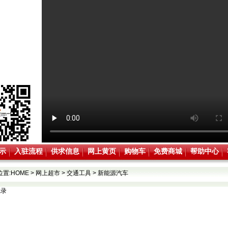
示
入驻流程
供求信息
网上黄页
购物车
免费商城
帮助中心
位置:
HOME
>
网上超市
>
交通工具
>
新能源汽车
记录