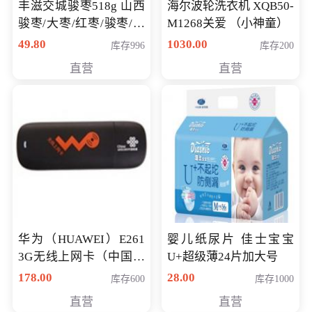
丰滋交城骏枣518g 山西
海尔波轮洗衣机 XQB50-
骏枣/大枣/红枣/骏枣/热
M1268关爱 （小神童）
销千件/
49.80
1030.00
库存996
库存200
直营
直营
华为（HUAWEI）E261
婴儿纸尿片 佳士宝宝
3G无线上网卡（中国联
U+超级薄24片加大号
通）
178.00
28.00
库存600
库存1000
直营
直营