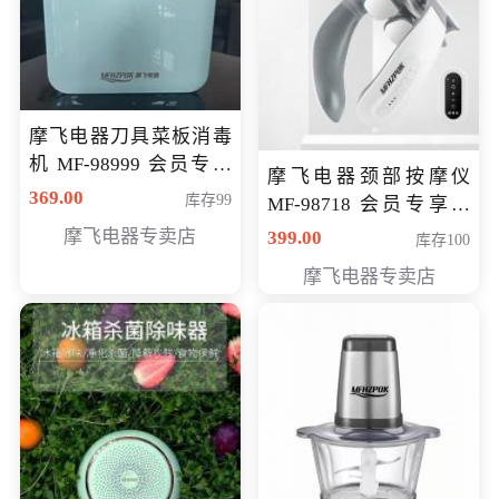
摩飞电器刀具菜板消毒
机 MF-98999 会员专享
摩飞电器颈部按摩仪
价286元
369.00
库存99
MF-98718 会员专享价
299元
摩飞电器专卖店
399.00
库存100
摩飞电器专卖店