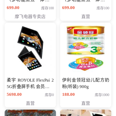
（智能升降养生锅） 会
（智能升降养生锅） 会
699.00
699.00
库存100
库存100
员专享价399元
员专享价399元
摩飞电器专卖店
直营
柔宇 ROYOLE FlexPai 2
伊利金领冠幼儿配方奶
5G折叠屏手机 会员专享
粉(听装) 900g
购买价格 4998元
5698.00
188.00
库存0
库存1000
直营
直营