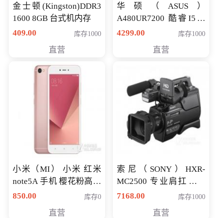
金士顿(Kingston)DDR3
华硕（ASUS）
1600 8GB 台式机内存
A480UR7200 酷睿I5超
薄学生办公游戏独显笔
409.00
4299.00
库存1000
库存1000
记本电脑 金色 I5-7200
直营
直营
NV930-2G独
小米（MI） 小米 红米
索尼（SONY）HXR-
note5A 手机 樱花粉高配
MC2500 专业肩扛式存
版 全网通(3G+32G)
储卡全高清摄录一体机
850.00
7168.00
库存0
库存1000
婚庆 直播 团拜会 专业高
直营
直营
清入门级摄像机