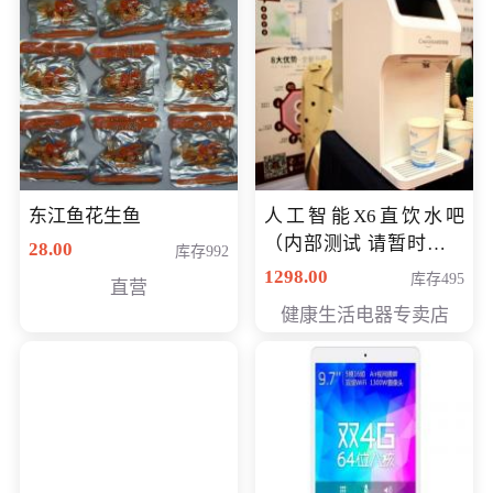
东江鱼花生鱼
人工智能X6直饮水吧
（内部测试 请暂时不要
28.00
库存992
购买）
1298.00
库存495
直营
健康生活电器专卖店