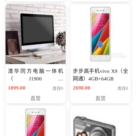
清华同方电脑一体机
步步高手机vivo X9（全
（J1900四
网通）4GB+64GB
核/4G/120G0.8CM厚度
1899.00
2698.00
库存0
库存0
音响/摄像头/WIFI）
直营
直营