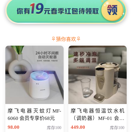
猜你喜欢
摩飞电器灭蚊灯MF-
摩飞电器恒温饮水机
6060 会员专享价68元
（调奶器）MF-01 会员
专享价366元
98.00
449.00
库存100
库存100