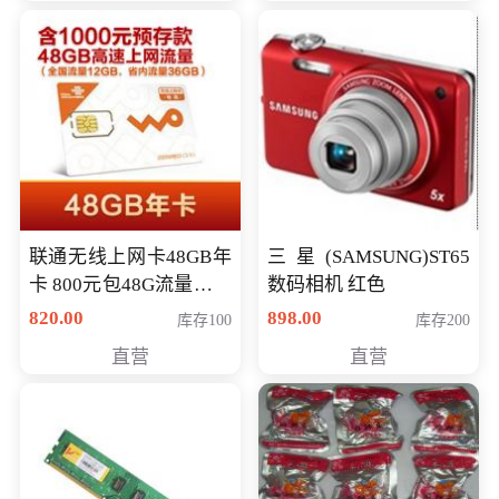
联通无线上网卡48GB年
三星(SAMSUNG)ST65
卡 800元包48G流量，其
数码相机 红色
中全国流量12G，省内
820.00
898.00
库存100
库存200
流量36G，有效期360天
直营
直营