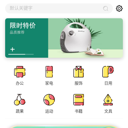
默认关键字
办公
家电
服饰
日用
蔬果
运动
书籍
文具