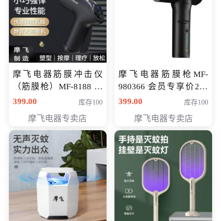
摩飞电器筋膜冲击仪
摩飞电器筋膜枪MF-
（筋膜枪）MF-8188 会
980366 会员专享价299
员专享价268元
元
399.00
399.00
库存100
库存100
摩飞电器专卖店
摩飞电器专卖店