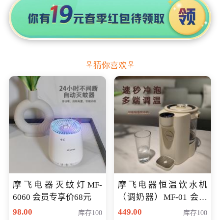
猜你喜欢
摩飞电器灭蚊灯MF-
摩飞电器恒温饮水机
6060 会员专享价68元
（调奶器）MF-01 会员
专享价366元
98.00
449.00
库存100
库存100