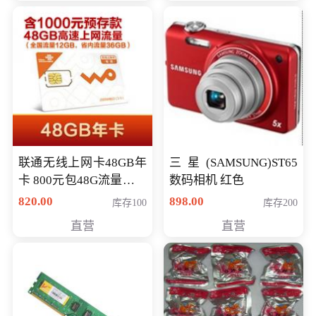
联通无线上网卡48GB年
三星(SAMSUNG)ST65
卡 800元包48G流量，其
数码相机 红色
中全国流量12G，省内
820.00
898.00
库存100
库存200
流量36G，有效期360天
直营
直营