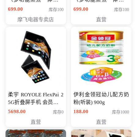
（智能升降养生锅） 会
（智能升降养生锅） 会
699.00
699.00
库存100
库存100
员专享价399元
员专享价399元
摩飞电器专卖店
直营
柔宇 ROYOLE FlexPai 2
伊利金领冠幼儿配方奶
5G折叠屏手机 会员专享
粉(听装) 900g
购买价格 4998元
5698.00
188.00
库存0
库存1000
直营
直营