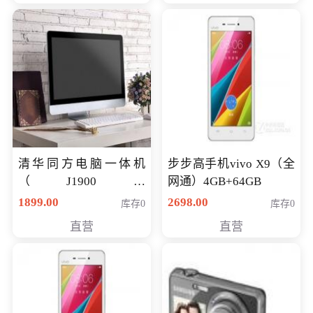
清华同方电脑一体机
步步高手机vivo X9（全
（J1900四
网通）4GB+64GB
核/4G/120G0.8CM厚度
1899.00
2698.00
库存0
库存0
音响/摄像头/WIFI）
直营
直营