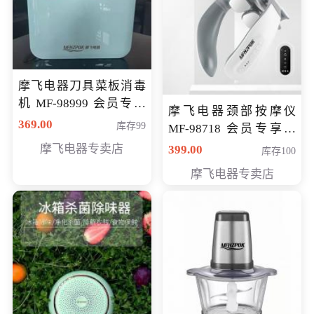
摩飞电器刀具菜板消毒
机 MF-98999 会员专享
摩飞电器颈部按摩仪
价286元
369.00
库存99
MF-98718 会员专享价
299元
摩飞电器专卖店
399.00
库存100
摩飞电器专卖店