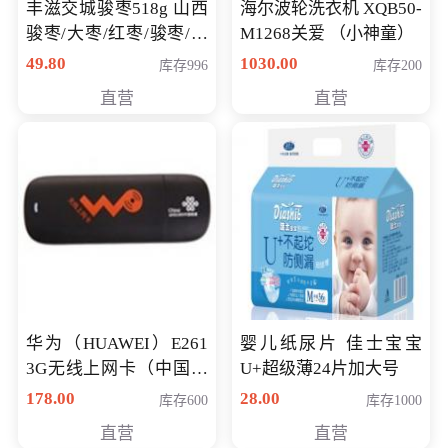
丰滋交城骏枣518g 山西
海尔波轮洗衣机 XQB50-
骏枣/大枣/红枣/骏枣/热
M1268关爱 （小神童）
销千件/
49.80
1030.00
库存996
库存200
直营
直营
华为（HUAWEI）E261
婴儿纸尿片 佳士宝宝
3G无线上网卡（中国联
U+超级薄24片加大号
通）
178.00
28.00
库存600
库存1000
直营
直营