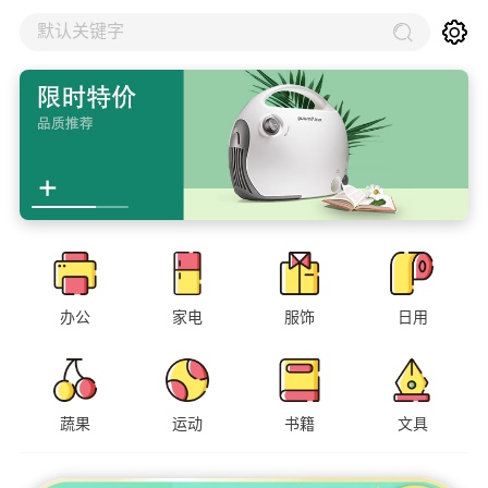
默认关键字
办公
家电
服饰
日用
蔬果
运动
书籍
文具