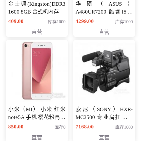
金士顿(Kingston)DDR3
华硕（ASUS）
1600 8GB 台式机内存
A480UR7200 酷睿I5超
薄学生办公游戏独显笔
409.00
4299.00
库存1000
库存1000
记本电脑 金色 I5-7200
直营
直营
NV930-2G独
小米（MI） 小米 红米
索尼（SONY）HXR-
note5A 手机 樱花粉高配
MC2500 专业肩扛式存
版 全网通(3G+32G)
储卡全高清摄录一体机
850.00
7168.00
库存0
库存1000
婚庆 直播 团拜会 专业高
直营
直营
清入门级摄像机