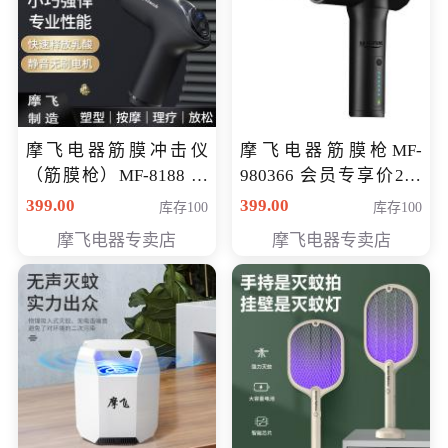
摩飞电器筋膜冲击仪
摩飞电器筋膜枪MF-
（筋膜枪）MF-8188 会
980366 会员专享价299
员专享价268元
元
399.00
399.00
库存100
库存100
摩飞电器专卖店
摩飞电器专卖店