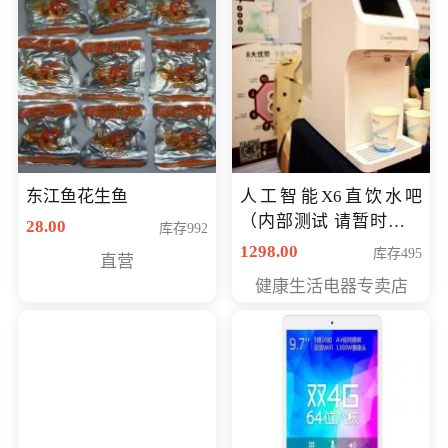
东江鱼花生鱼
人工智能X6直饮水吧
（内部测试 请暂时不要
28.00
库存992
购买）
1298.00
库存495
直营
健康生活电器专卖店