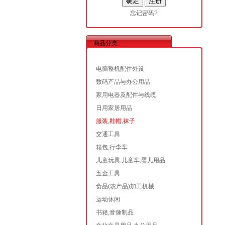
忘记密码?
商品分类
电脑整机配件外设
数码产品与办公用品
家用电器及配件与线缆
日用家居用品
服装,鞋帽,袜子
交通工具
箱包,行李车
儿童玩具,儿童车,婴儿用品
五金工具
食品(农产品)加工机械
运动休闲
书籍,音像制品