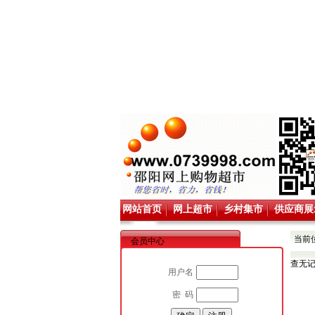
网站首页
网上超市
乡村集市
供应商展
当前
会员中心
查无
用户名
密 码