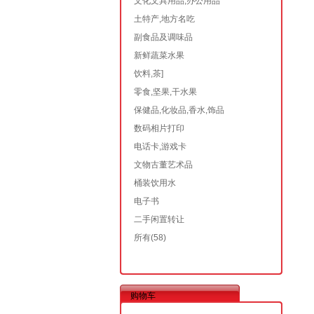
文化文具用品,办公用品
土特产,地方名吃
副食品及调味品
新鲜蔬菜水果
饮料,茶]
零食,坚果,干水果
保健品,化妆品,香水,饰品
数码相片打印
电话卡,游戏卡
文物古董艺术品
桶装饮用水
电子书
二手闲置转让
所有
(58)
购物车