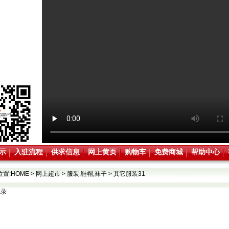
示
入驻流程
供求信息
网上黄页
购物车
免费商城
帮助中心
位置:
HOME
>
网上超市
>
服装,鞋帽,袜子
>
其它服装31
记录