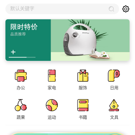
默认关键字
办公
家电
服饰
日用
蔬果
运动
书籍
文具