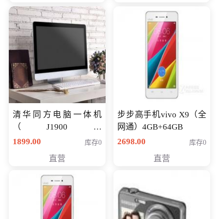
清华同方电脑一体机
步步高手机vivo X9（全
（J1900四
网通）4GB+64GB
核/4G/120G0.8CM厚度
1899.00
2698.00
库存0
库存0
音响/摄像头/WIFI）
直营
直营