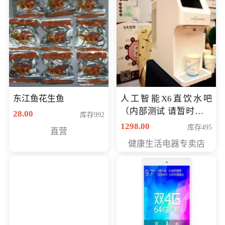
东江鱼花生鱼
人工智能X6直饮水吧
（内部测试 请暂时不要
28.00
库存992
购买）
1298.00
库存495
直营
健康生活电器专卖店