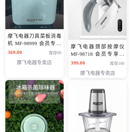
摩飞电器刀具菜板消毒
机 MF-98999 会员专享
摩飞电器颈部按摩仪
价286元
369.00
库存99
MF-98718 会员专享价
299元
摩飞电器专卖店
399.00
库存100
摩飞电器专卖店