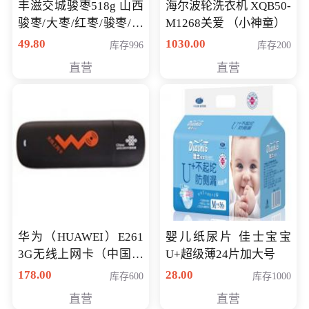
丰滋交城骏枣518g 山西
海尔波轮洗衣机 XQB50-
骏枣/大枣/红枣/骏枣/热
M1268关爱 （小神童）
销千件/
49.80
1030.00
库存996
库存200
直营
直营
华为（HUAWEI）E261
婴儿纸尿片 佳士宝宝
3G无线上网卡（中国联
U+超级薄24片加大号
通）
178.00
28.00
库存600
库存1000
直营
直营