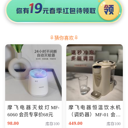
猜你喜欢
摩飞电器灭蚊灯MF-
摩飞电器恒温饮水机
6060 会员专享价68元
（调奶器）MF-01 会员
专享价366元
98.00
449.00
库存100
库存100