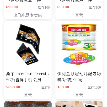
（智能升降养生锅） 会
（智能升降养生锅） 会
699.00
699.00
库存100
库存100
员专享价399元
员专享价399元
摩飞电器专卖店
直营
柔宇 ROYOLE FlexPai 2
伊利金领冠幼儿配方奶
5G折叠屏手机 会员专享
粉(听装) 900g
购买价格 4998元
5698.00
188.00
库存0
库存1000
直营
直营