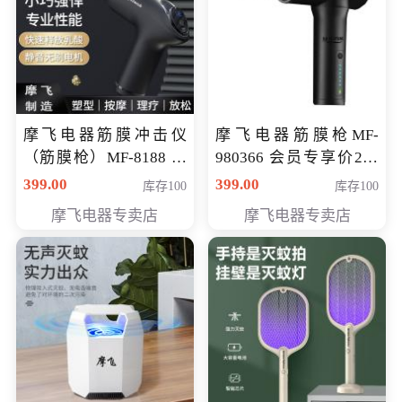
摩飞电器筋膜冲击仪
摩飞电器筋膜枪MF-
（筋膜枪）MF-8188 会
980366 会员专享价299
员专享价268元
元
399.00
399.00
库存100
库存100
摩飞电器专卖店
摩飞电器专卖店