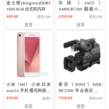
金士顿(Kingston)DDR3
华硕（ASUS）
1600 8GB 台式机内存
A480UR7200 酷睿I5超
薄学生办公游戏独显笔
409.00
4299.00
库存1000
库存1000
记本电脑 金色 I5-7200
直营
直营
NV930-2G独
小米（MI） 小米 红米
索尼（SONY）HXR-
note5A 手机 樱花粉高配
MC2500 专业肩扛式存
版 全网通(3G+32G)
储卡全高清摄录一体机
850.00
7168.00
库存0
库存1000
婚庆 直播 团拜会 专业高
直营
直营
清入门级摄像机