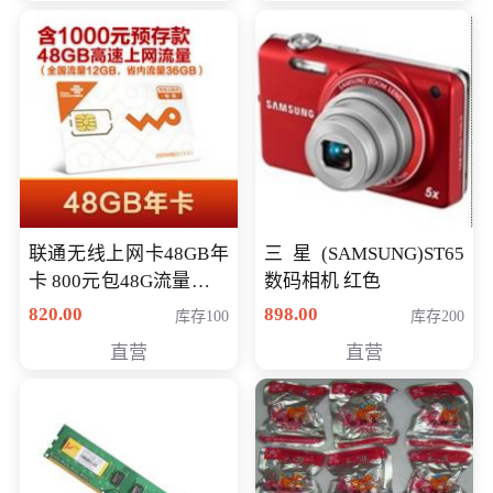
联通无线上网卡48GB年
三星(SAMSUNG)ST65
卡 800元包48G流量，其
数码相机 红色
中全国流量12G，省内
820.00
898.00
库存100
库存200
流量36G，有效期360天
直营
直营