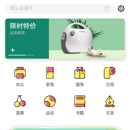
默认关键字
办公
家电
服饰
日用
蔬果
运动
书籍
文具