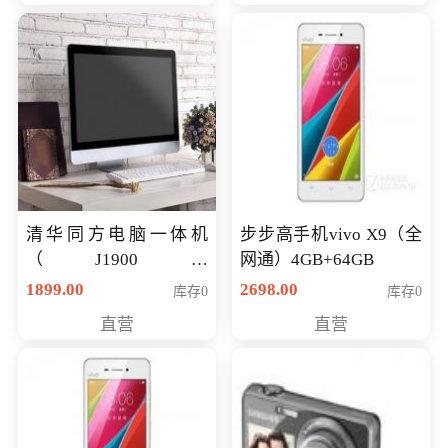
清华同方电脑一体机
步步高手机vivo X9（全
（J1900四
网通）4GB+64GB
核/4G/120G0.8CM厚度
1899.00
2698.00
库存0
库存0
音响/摄像头/WIFI）
直营
直营