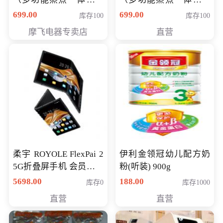
（智能升降养生锅） 会
（智能升降养生锅） 会
699.00
699.00
库存100
库存100
员专享价399元
员专享价399元
摩飞电器专卖店
直营
柔宇 ROYOLE FlexPai 2
伊利金领冠幼儿配方奶
5G折叠屏手机 会员专享
粉(听装) 900g
购买价格 4998元
5698.00
188.00
库存0
库存1000
直营
直营