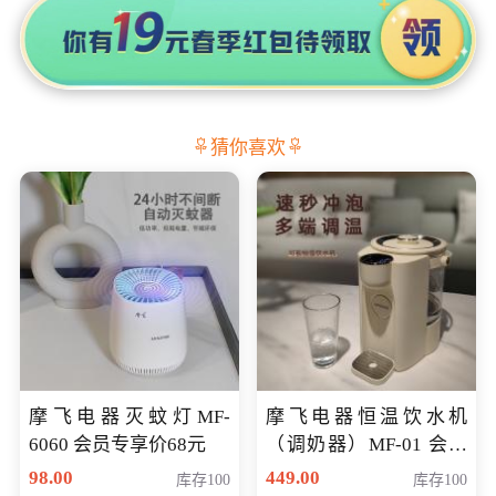
猜你喜欢
摩飞电器灭蚊灯MF-
摩飞电器恒温饮水机
6060 会员专享价68元
（调奶器）MF-01 会员
专享价366元
98.00
449.00
库存100
库存100