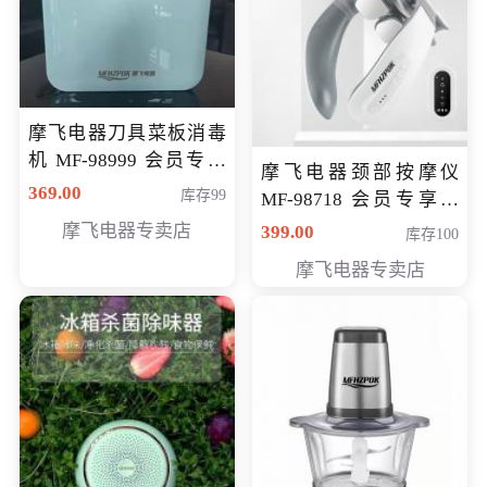
摩飞电器刀具菜板消毒
机 MF-98999 会员专享
摩飞电器颈部按摩仪
价286元
369.00
库存99
MF-98718 会员专享价
299元
摩飞电器专卖店
399.00
库存100
摩飞电器专卖店