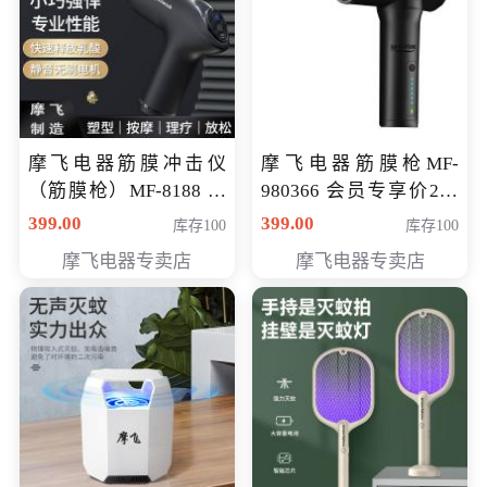
摩飞电器筋膜冲击仪
摩飞电器筋膜枪MF-
（筋膜枪）MF-8188 会
980366 会员专享价299
员专享价268元
元
399.00
399.00
库存100
库存100
摩飞电器专卖店
摩飞电器专卖店