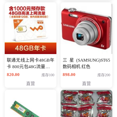
联通无线上网卡48GB年
三星(SAMSUNG)ST65
卡 800元包48G流量，其
数码相机 红色
中全国流量12G，省内
820.00
898.00
库存100
库存200
流量36G，有效期360天
直营
直营