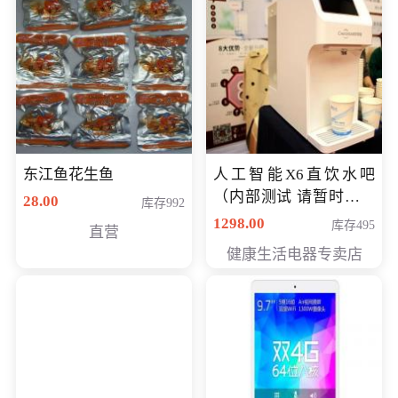
东江鱼花生鱼
人工智能X6直饮水吧
（内部测试 请暂时不要
28.00
库存992
购买）
1298.00
库存495
直营
健康生活电器专卖店