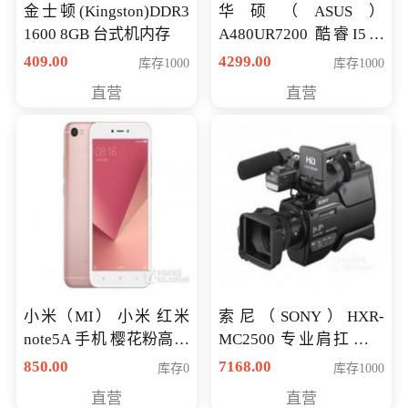
金士顿(Kingston)DDR3
华硕（ASUS）
1600 8GB 台式机内存
A480UR7200 酷睿I5超
薄学生办公游戏独显笔
409.00
4299.00
库存1000
库存1000
记本电脑 金色 I5-7200
直营
直营
NV930-2G独
小米（MI） 小米 红米
索尼（SONY）HXR-
note5A 手机 樱花粉高配
MC2500 专业肩扛式存
版 全网通(3G+32G)
储卡全高清摄录一体机
850.00
7168.00
库存0
库存1000
婚庆 直播 团拜会 专业高
直营
直营
清入门级摄像机