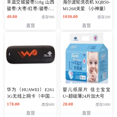
丰滋交城骏枣518g 山西
海尔波轮洗衣机 XQB50-
骏枣/大枣/红枣/骏枣/热
M1268关爱 （小神童）
销千件/
49.80
1030.00
库存996
库存200
直营
直营
华为（HUAWEI）E261
婴儿纸尿片 佳士宝宝
3G无线上网卡（中国联
U+超级薄24片加大号
通）
178.00
28.00
库存600
库存1000
直营
直营