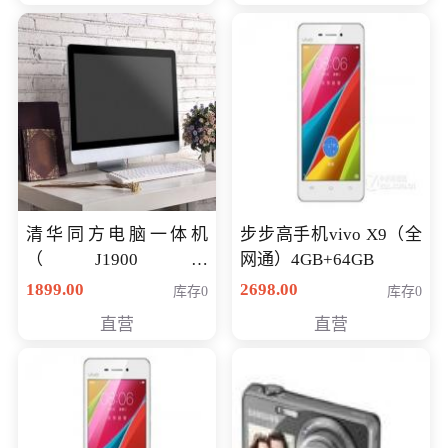
清华同方电脑一体机
步步高手机vivo X9（全
（J1900四
网通）4GB+64GB
核/4G/120G0.8CM厚度
1899.00
2698.00
库存0
库存0
音响/摄像头/WIFI）
直营
直营