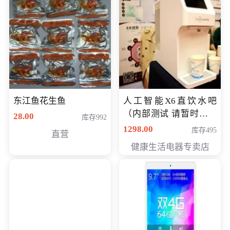
东江鱼花生鱼
人工智能X6直饮水吧
（内部测试 请暂时不要
28.00
库存992
购买）
1298.00
库存495
直营
健康生活电器专卖店