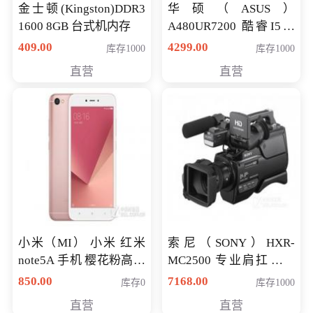
金士顿(Kingston)DDR3
华硕（ASUS）
1600 8GB 台式机内存
A480UR7200 酷睿I5超
薄学生办公游戏独显笔
409.00
4299.00
库存1000
库存1000
记本电脑 金色 I5-7200
直营
直营
NV930-2G独
小米（MI） 小米 红米
索尼（SONY）HXR-
note5A 手机 樱花粉高配
MC2500 专业肩扛式存
版 全网通(3G+32G)
储卡全高清摄录一体机
850.00
7168.00
库存0
库存1000
婚庆 直播 团拜会 专业高
直营
直营
清入门级摄像机