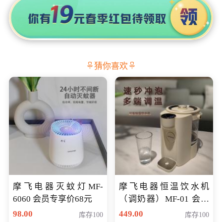
猜你喜欢
摩飞电器灭蚊灯MF-
摩飞电器恒温饮水机
6060 会员专享价68元
（调奶器）MF-01 会员
专享价366元
98.00
449.00
库存100
库存100