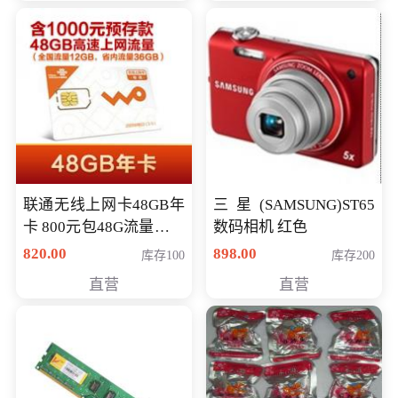
联通无线上网卡48GB年
三星(SAMSUNG)ST65
卡 800元包48G流量，其
数码相机 红色
中全国流量12G，省内
820.00
898.00
库存100
库存200
流量36G，有效期360天
直营
直营