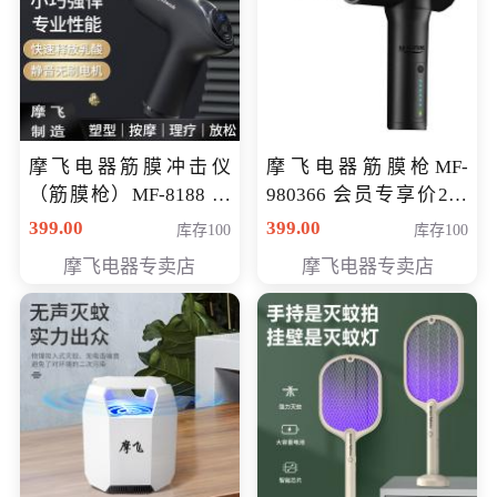
摩飞电器筋膜冲击仪
摩飞电器筋膜枪MF-
（筋膜枪）MF-8188 会
980366 会员专享价299
员专享价268元
元
399.00
399.00
库存100
库存100
摩飞电器专卖店
摩飞电器专卖店