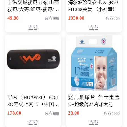
丰滋交城骏枣518g 山西
海尔波轮洗衣机 XQB50-
骏枣/大枣/红枣/骏枣/热
M1268关爱 （小神童）
销千件/
49.80
1030.00
库存996
库存200
直营
直营
华为（HUAWEI）E261
婴儿纸尿片 佳士宝宝
3G无线上网卡（中国联
U+超级薄24片加大号
通）
178.00
28.00
库存600
库存1000
直营
直营