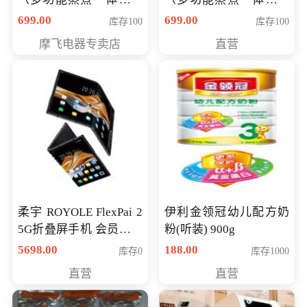
（智能升降养生锅） 会
（智能升降养生锅） 会
699.00
699.00
库存100
库存100
员专享价399元
员专享价399元
摩飞电器专卖店
直营
柔宇 ROYOLE FlexPai 2
伊利金领冠幼儿配方奶
5G折叠屏手机 会员专享
粉(听装) 900g
购买价格 4998元
5698.00
188.00
库存0
库存1000
直营
直营