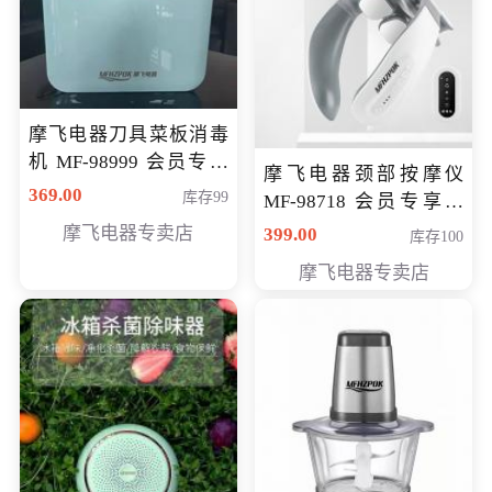
摩飞电器刀具菜板消毒
机 MF-98999 会员专享
摩飞电器颈部按摩仪
价286元
369.00
库存99
MF-98718 会员专享价
299元
摩飞电器专卖店
399.00
库存100
摩飞电器专卖店