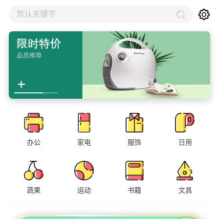
默认关键字
办公
家电
服饰
日用
蔬果
运动
书籍
文具