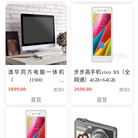
清华同方电脑一体机
步步高手机vivo X9（全
（J1900四
网通）4GB+64GB
核/4G/120G0.8CM厚度
1899.00
2698.00
库存0
库存0
音响/摄像头/WIFI）
直营
直营