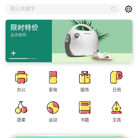
默认关键字
办公
家电
服饰
日用
蔬果
运动
书籍
文具