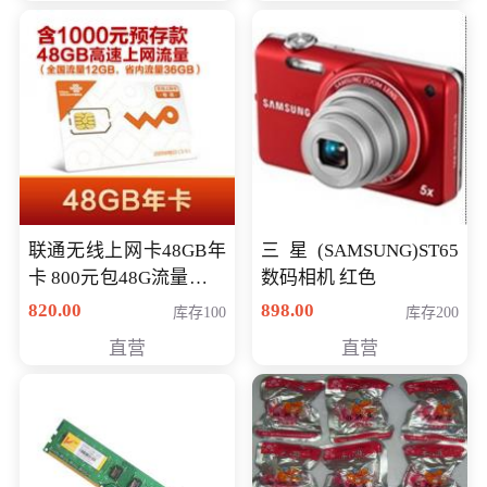
联通无线上网卡48GB年
三星(SAMSUNG)ST65
卡 800元包48G流量，其
数码相机 红色
中全国流量12G，省内
820.00
898.00
库存100
库存200
流量36G，有效期360天
直营
直营