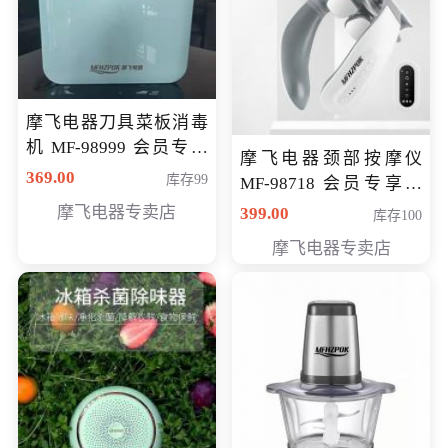
摩飞电器刀具菜板消毒
机 MF-98999 会员专享
摩飞电器颈部按摩仪
价286元
369.00
库存99
MF-98718 会员专享价
299元
摩飞电器专卖店
399.00
库存100
摩飞电器专卖店