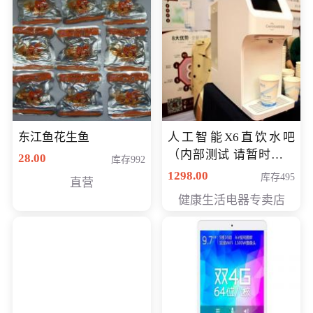
东江鱼花生鱼
人工智能X6直饮水吧
（内部测试 请暂时不要
28.00
库存992
购买）
1298.00
库存495
直营
健康生活电器专卖店