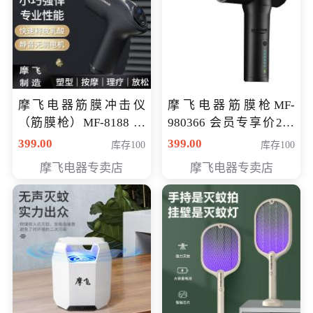
摩飞电器筋膜冲击仪
摩飞电器筋膜枪MF-
（筋膜枪）MF-8188 会
980366 会员专享价299
员专享价268元
元
399.00
399.00
库存100
库存100
摩飞电器专卖店
摩飞电器专卖店