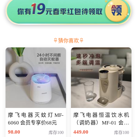
猜你喜欢
摩飞电器灭蚊灯MF-
摩飞电器恒温饮水机
6060 会员专享价68元
（调奶器）MF-01 会员
专享价366元
98.00
449.00
库存100
库存100