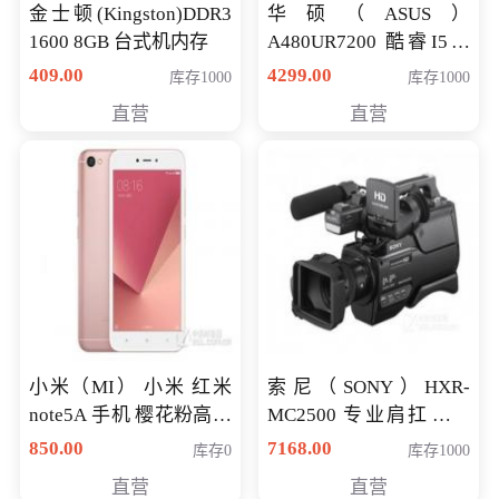
金士顿(Kingston)DDR3
华硕（ASUS）
1600 8GB 台式机内存
A480UR7200 酷睿I5超
薄学生办公游戏独显笔
409.00
4299.00
库存1000
库存1000
记本电脑 金色 I5-7200
直营
直营
NV930-2G独
小米（MI） 小米 红米
索尼（SONY）HXR-
note5A 手机 樱花粉高配
MC2500 专业肩扛式存
版 全网通(3G+32G)
储卡全高清摄录一体机
850.00
7168.00
库存0
库存1000
婚庆 直播 团拜会 专业高
直营
直营
清入门级摄像机