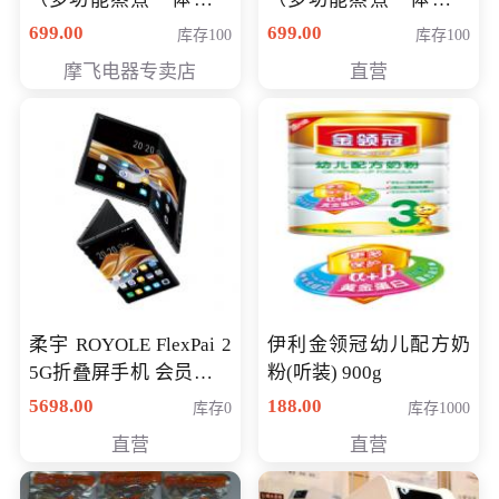
（智能升降养生锅） 会
（智能升降养生锅） 会
699.00
699.00
库存100
库存100
员专享价399元
员专享价399元
摩飞电器专卖店
直营
柔宇 ROYOLE FlexPai 2
伊利金领冠幼儿配方奶
5G折叠屏手机 会员专享
粉(听装) 900g
购买价格 4998元
5698.00
188.00
库存0
库存1000
直营
直营