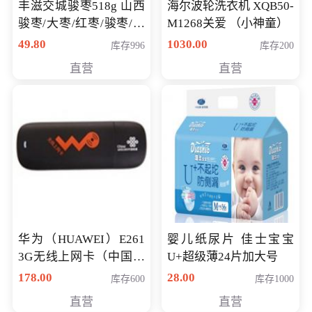
丰滋交城骏枣518g 山西
海尔波轮洗衣机 XQB50-
骏枣/大枣/红枣/骏枣/热
M1268关爱 （小神童）
销千件/
49.80
1030.00
库存996
库存200
直营
直营
华为（HUAWEI）E261
婴儿纸尿片 佳士宝宝
3G无线上网卡（中国联
U+超级薄24片加大号
通）
178.00
28.00
库存600
库存1000
直营
直营