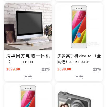
清华同方电脑一体机
步步高手机vivo X9（全
（J1900四
网通）4GB+64GB
核/4G/120G0.8CM厚度
1899.00
2698.00
库存0
库存0
音响/摄像头/WIFI）
直营
直营