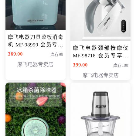
摩飞电器刀具菜板消毒
机 MF-98999 会员专享
摩飞电器颈部按摩仪
价286元
369.00
库存99
MF-98718 会员专享价
299元
摩飞电器专卖店
399.00
库存100
摩飞电器专卖店