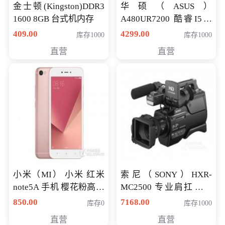
金士顿(Kingston)DDR3
华硕（ASUS）
1600 8GB 台式机内存
A480UR7200 酷睿I5超
薄学生办公游戏独显笔
409.00
4299.00
库存1000
库存1000
记本电脑 金色 I5-7200
直营
直营
NV930-2G独
小米（MI） 小米 红米
索尼（SONY）HXR-
note5A 手机 樱花粉高配
MC2500 专业肩扛式存
版 全网通(3G+32G)
储卡全高清摄录一体机
850.00
7168.00
库存0
库存1000
婚庆 直播 团拜会 专业高
直营
直营
清入门级摄像机