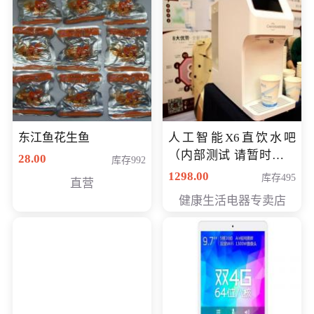
东江鱼花生鱼
人工智能X6直饮水吧
（内部测试 请暂时不要
28.00
库存992
购买）
1298.00
库存495
直营
健康生活电器专卖店