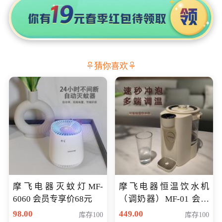
猜你喜欢
摩飞电器灭蚊灯MF-
摩飞电器恒温饮水机
6060 会员专享价68元
（调奶器）MF-01 会员
专享价366元
98.00
449.00
库存100
库存100