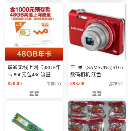
联通无线上网卡48GB年
三星(SAMSUNG)ST65
卡 800元包48G流量，其
数码相机 红色
中全国流量12G，省内
820.00
898.00
库存100
库存200
流量36G，有效期360天
直营
直营