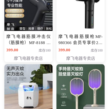
摩飞电器筋膜冲击仪
摩飞电器筋膜枪MF-
（筋膜枪）MF-8188 会
980366 会员专享价299
员专享价268元
元
399.00
399.00
库存100
库存100
摩飞电器专卖店
摩飞电器专卖店