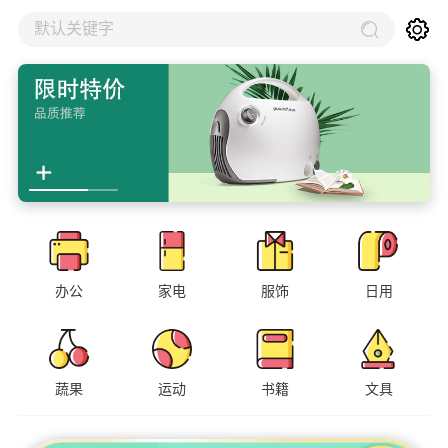
默认关键字
办公
家电
服饰
日用
蔬果
运动
书籍
文具