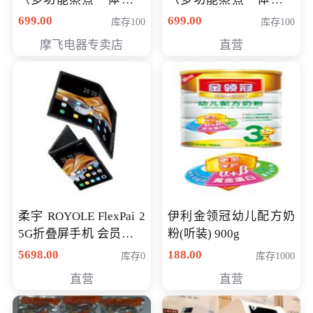
（智能升降养生锅） 会
（智能升降养生锅） 会
699.00
699.00
库存100
库存100
员专享价399元
员专享价399元
摩飞电器专卖店
直营
柔宇 ROYOLE FlexPai 2
伊利金领冠幼儿配方奶
5G折叠屏手机 会员专享
粉(听装) 900g
购买价格 4998元
5698.00
188.00
库存0
库存1000
直营
直营