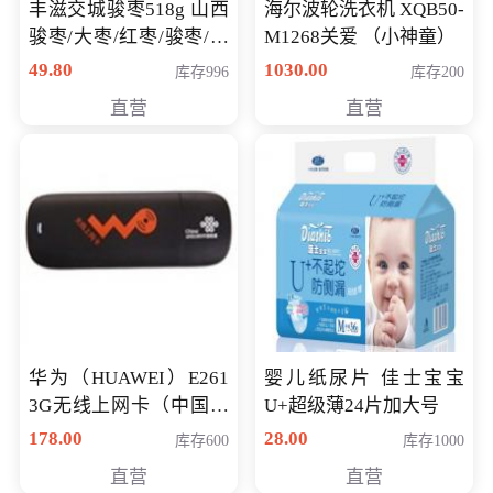
丰滋交城骏枣518g 山西
海尔波轮洗衣机 XQB50-
骏枣/大枣/红枣/骏枣/热
M1268关爱 （小神童）
销千件/
49.80
1030.00
库存996
库存200
直营
直营
华为（HUAWEI）E261
婴儿纸尿片 佳士宝宝
3G无线上网卡（中国联
U+超级薄24片加大号
通）
178.00
28.00
库存600
库存1000
直营
直营