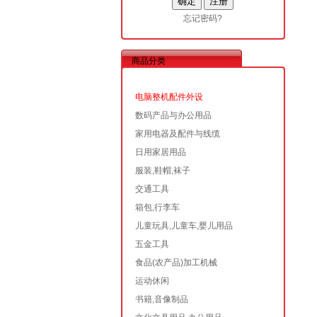
忘记密码?
商品分类
电脑整机配件外设
数码产品与办公用品
家用电器及配件与线缆
日用家居用品
服装,鞋帽,袜子
交通工具
箱包,行李车
儿童玩具,儿童车,婴儿用品
五金工具
食品(农产品)加工机械
运动休闲
书籍,音像制品