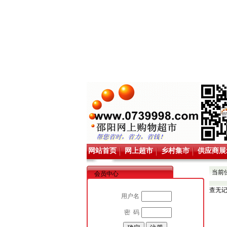
网站首页
网上超市
乡村集市
供应商展
当前
会员中心
查无
用户名
密 码