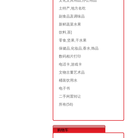
文化文具用品,办公用品
土特产,地方名吃
副食品及调味品
新鲜蔬菜水果
饮料,茶]
零食,坚果,干水果
保健品,化妆品,香水,饰品
数码相片打印
电话卡,游戏卡
文物古董艺术品
桶装饮用水
电子书
二手闲置转让
所有
(58)
购物车