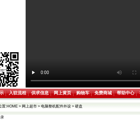
示
入驻流程
供求信息
网上黄页
购物车
免费商城
帮助中心
位置:
HOME
>
网上超市
>
电脑整机配件外设
>
硬盘
记录