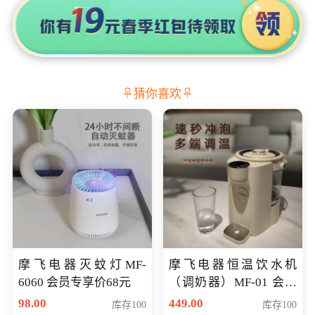
猜你喜欢
摩飞电器灭蚊灯MF-
摩飞电器恒温饮水机
6060 会员专享价68元
（调奶器）MF-01 会员
专享价366元
98.00
449.00
库存100
库存100