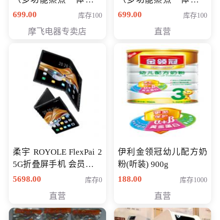
（智能升降养生锅） 会
（智能升降养生锅） 会
699.00
699.00
库存100
库存100
员专享价399元
员专享价399元
摩飞电器专卖店
直营
柔宇 ROYOLE FlexPai 2
伊利金领冠幼儿配方奶
5G折叠屏手机 会员专享
粉(听装) 900g
购买价格 4998元
5698.00
188.00
库存0
库存1000
直营
直营