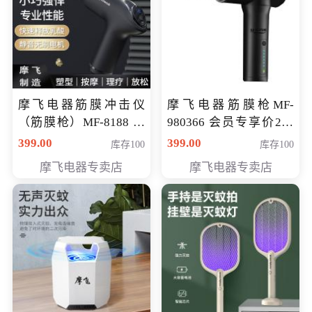
摩飞电器筋膜冲击仪
摩飞电器筋膜枪MF-
（筋膜枪）MF-8188 会
980366 会员专享价299
员专享价268元
元
399.00
399.00
库存100
库存100
摩飞电器专卖店
摩飞电器专卖店