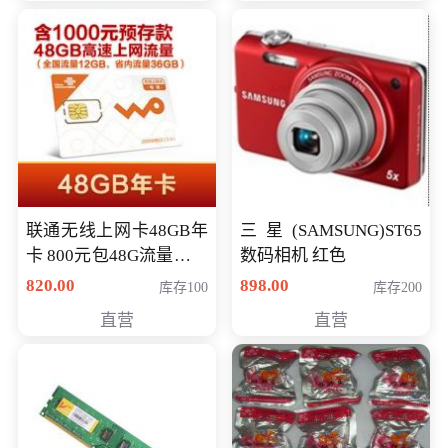
联通无线上网卡48GB年
三星(SAMSUNG)ST65
卡 800元包48G流量，其
数码相机 红色
中全国流量12G，省内
820.00
898.00
库存100
库存200
流量36G，有效期360天
直营
直营