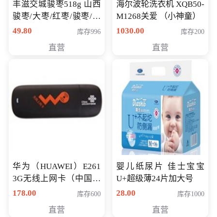
丰滋交城骏枣518g 山西
海尔波轮洗衣机 XQB50-
骏枣/大枣/红枣/骏枣/热
M1268关爱 （小神童）
销千件/
49.80
1030.00
库存996
库存200
直营
直营
华为（HUAWEI）E261
婴儿纸尿片 佳士宝宝
3G无线上网卡（中国联
U+超级薄24片加大号
通）
178.00
28.00
库存600
库存1000
直营
直营