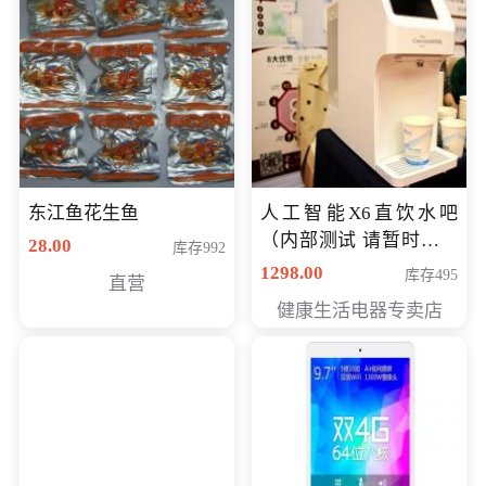
东江鱼花生鱼
人工智能X6直饮水吧
（内部测试 请暂时不要
28.00
库存992
购买）
1298.00
库存495
直营
健康生活电器专卖店