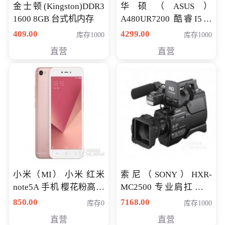
金士顿(Kingston)DDR3
华硕（ASUS）
1600 8GB 台式机内存
A480UR7200 酷睿I5超
薄学生办公游戏独显笔
409.00
4299.00
库存1000
库存1000
记本电脑 金色 I5-7200
直营
直营
NV930-2G独
小米（MI） 小米 红米
索尼（SONY）HXR-
note5A 手机 樱花粉高配
MC2500 专业肩扛式存
版 全网通(3G+32G)
储卡全高清摄录一体机
850.00
7168.00
库存0
库存1000
婚庆 直播 团拜会 专业高
直营
直营
清入门级摄像机