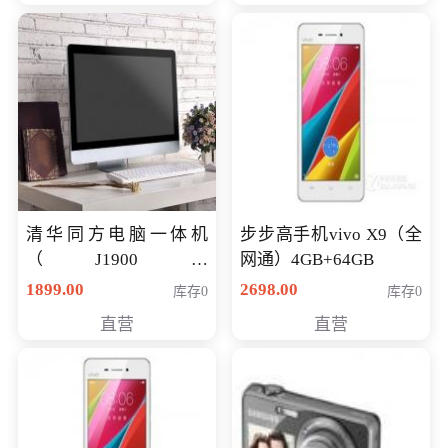
清华同方电脑一体机
步步高手机vivo X9（全
（J1900四
网通）4GB+64GB
核/4G/120G0.8CM厚度
1899.00
2698.00
库存0
库存0
音响/摄像头/WIFI）
直营
直营