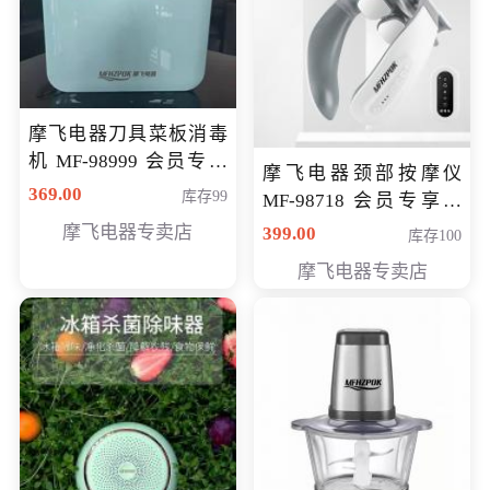
摩飞电器刀具菜板消毒
机 MF-98999 会员专享
摩飞电器颈部按摩仪
价286元
369.00
库存99
MF-98718 会员专享价
299元
摩飞电器专卖店
399.00
库存100
摩飞电器专卖店