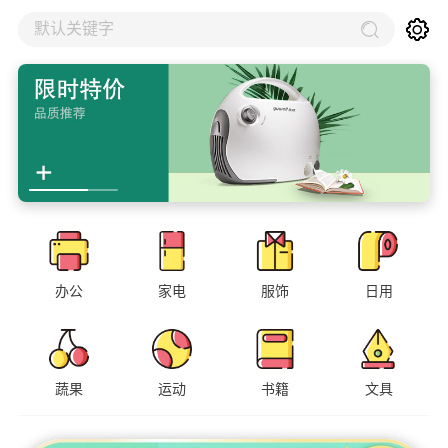
默认关键字
办公
家电
服饰
日用
蔬果
运动
书籍
文具